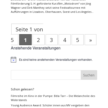
Filmförderung S.-H. geförderte Kurzfilm „Motodrom“ von Jörg
Wagner und Dirk Manthey setzt seine Festivaltournee mit
Aufführungen in Lissabon, Oberhausen, Soest und Los Angeles...
Seite 1 von
5
1
2
3
4
5
»
Anstehende Veranstaltungen
Es sind keine anstehenden Veranstaltungen vorhanden.
Hinweis
Schon gelesen?
Filmreihe im Kino in der Pumpe: Béla Tarr – Die Melancholie des
Widerstands
Young Audience Award: Schüler:innen aus MV vergeben den