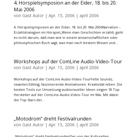
4. Hörspielsymposion an der Eider, 18. bis 20.
Mai 2006
von
Gast Autor
|
Apr. 15, 2006
|
april 2006
4. Hörspielsymposion an der Eider, 18. bis 20. Mai 2006Narration –
Erzählstrategien im Hörspiel„Wenn man Geschichten erzählt, geht
es nicht darum, daß man wie in einem wissenschaftlichen oder
philosophischen Buch sagt, was man nach bestem Wissen und...
Workshops auf der ComLine Audio-Video-Tour
von
Gast Autor
|
Apr. 15, 2006
|
april 2006
Workshops auf der ComLine Audio-Video-TourFette Sounds,
rasantes Editing, faszinierende Animationen. Kreativität leben. Die
besten Tools zur Umsetzung audiovisueller Ideen zeigen 18 Top-
Hersteller auf der ComLine-Audio-Video-Tour im Mai. Mit dabei
die Top-Stars der...
„Motodrom“ dreht Festivalrunden
von
Gast Autor
|
Apr. 15, 2006
|
april 2006
„Motodrom“ dreht FestivalrundenDer von der Kulturellen