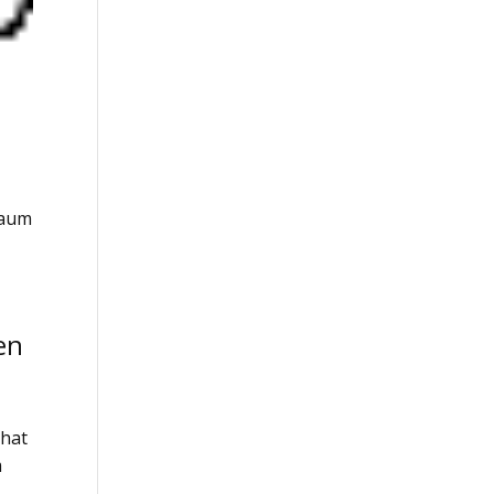
raum
en
 hat
m