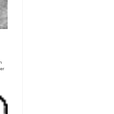
n
der