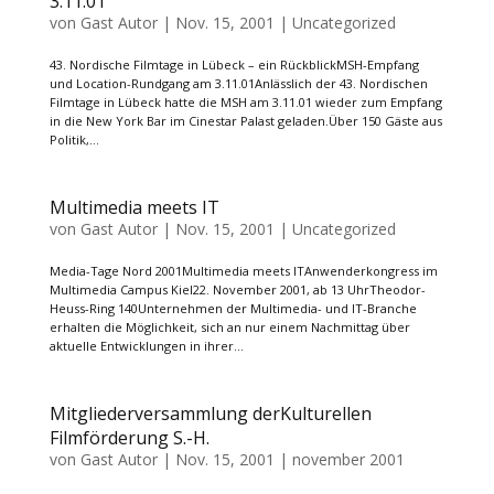
3.11.01
von
Gast Autor
|
Nov. 15, 2001
|
Uncategorized
43. Nordische Filmtage in Lübeck – ein RückblickMSH-Empfang
und Location-Rundgang am 3.11.01Anlässlich der 43. Nordischen
Filmtage in Lübeck hatte die MSH am 3.11.01 wieder zum Empfang
in die New York Bar im Cinestar Palast geladen.Über 150 Gäste aus
Politik,...
Multimedia meets IT
von
Gast Autor
|
Nov. 15, 2001
|
Uncategorized
Media-Tage Nord 2001Multimedia meets ITAnwenderkongress im
Multimedia Campus Kiel22. November 2001, ab 13 UhrTheodor-
Heuss-Ring 140Unternehmen der Multimedia- und IT-Branche
erhalten die Möglichkeit, sich an nur einem Nachmittag über
aktuelle Entwicklungen in ihrer...
Mitgliederversammlung derKulturellen
Filmförderung S.-H.
von
Gast Autor
|
Nov. 15, 2001
|
november 2001