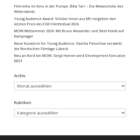
Filmreihe im Kino in der Pumpe: Béla Tarr – Die Melancholie des
Widerstands
Young Audience Award: Schüler:innen aus MV vergeben den
letzten Preis des FiSH Filmfestival 2026
MOIN Mittsommer 2026: Mit Bruno Alexander und Sibel Kekilli auf
Kampnagel
Neue Kuratorin für Young Audience: Dascha Petuchow verstärkt
die Nordischen Filmtage Lübeck
Neu an Bord bei MOIN: Sonja Heinen wird Development Executive
NEST
Archiv
Archiv
Rubriken
Rubriken