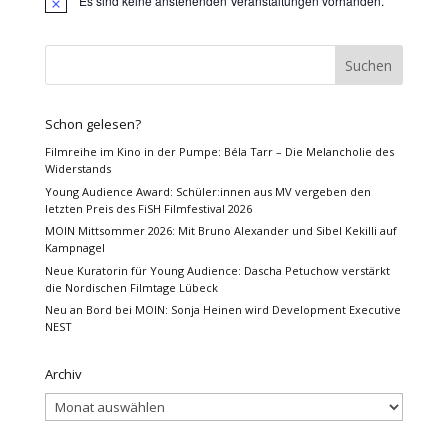
Es sind keine anstehenden Veranstaltungen vorhanden.
Hinweis
Schon gelesen?
Filmreihe im Kino in der Pumpe: Béla Tarr – Die Melancholie des
Widerstands
Young Audience Award: Schüler:innen aus MV vergeben den
letzten Preis des FiSH Filmfestival 2026
MOIN Mittsommer 2026: Mit Bruno Alexander und Sibel Kekilli auf
Kampnagel
Neue Kuratorin für Young Audience: Dascha Petuchow verstärkt
die Nordischen Filmtage Lübeck
Neu an Bord bei MOIN: Sonja Heinen wird Development Executive
NEST
Archiv
Archiv