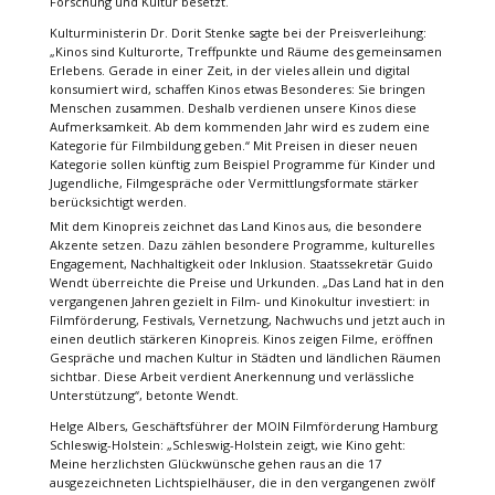
Forschung und Kultur besetzt.
Kulturministerin Dr. Dorit Stenke sagte bei der Preisverleihung:
„Kinos sind Kulturorte, Treffpunkte und Räume des gemeinsamen
Erlebens. Gerade in einer Zeit, in der vieles allein und digital
konsumiert wird, schaffen Kinos etwas Besonderes: Sie bringen
Menschen zusammen. Deshalb verdienen unsere Kinos diese
Aufmerksamkeit. Ab dem kommenden Jahr wird es zudem eine
Kategorie für Filmbildung geben.“ Mit Preisen in dieser neuen
Kategorie sollen künftig zum Beispiel Programme für Kinder und
Jugendliche, Filmgespräche oder Vermittlungsformate stärker
berücksichtigt werden.
Mit dem Kinopreis zeichnet das Land Kinos aus, die besondere
Akzente setzen. Dazu zählen besondere Programme, kulturelles
Engagement, Nachhaltigkeit oder Inklusion. Staatssekretär Guido
Wendt überreichte die Preise und Urkunden. „Das Land hat in den
vergangenen Jahren gezielt in Film- und Kinokultur investiert: in
Filmförderung, Festivals, Vernetzung, Nachwuchs und jetzt auch in
einen deutlich stärkeren Kinopreis. Kinos zeigen Filme, eröffnen
Gespräche und machen Kultur in Städten und ländlichen Räumen
sichtbar. Diese Arbeit verdient Anerkennung und verlässliche
Unterstützung“, betonte Wendt.
Helge Albers, Geschäftsführer der MOIN Filmförderung Hamburg
Schleswig-Holstein: „Schleswig-Holstein zeigt, wie Kino geht:
Meine herzlichsten Glückwünsche gehen raus an die 17
ausgezeichneten Lichtspielhäuser, die in den vergangenen zwölf