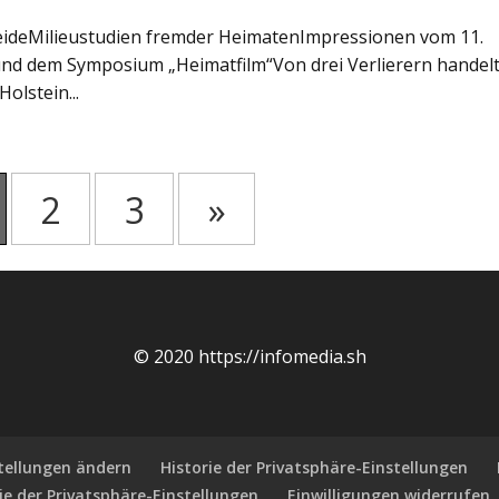
weideMilieustudien fremder HeimatenImpressionen vom 11.
und dem Symposium „Heimatfilm“Von drei Verlierern handel
olstein...
2
3
»
© 2020 https://infomedia.sh
stellungen ändern
Historie der Privatsphäre-Einstellungen
ie der Privatsphäre-Einstellungen
Einwilligungen widerrufen