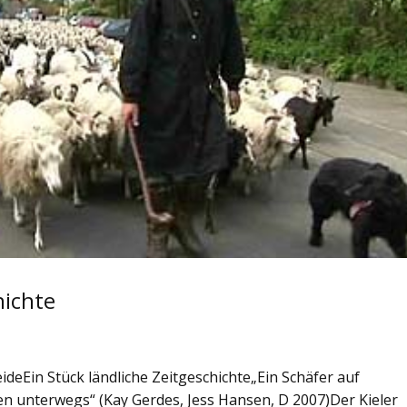
hichte
ideEin Stück ländliche Zeitgeschichte„Ein Schäfer auf
n unterwegs“ (Kay Gerdes, Jess Hansen, D 2007)Der Kieler