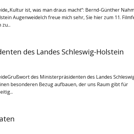
weide„Kultur ist, was man draus macht“: Bernd-Günther Nah
stein AugenweideIch freue mich sehr, Sie hier zum 11. Filmf
zu...
denten des Landes Schleswig-Holstein
weideGrußwort des Ministerpräsidenten des Landes Schleswi
 einen besonderen Bezug aufbauen, der uns Raum gibt für
itig...
maten