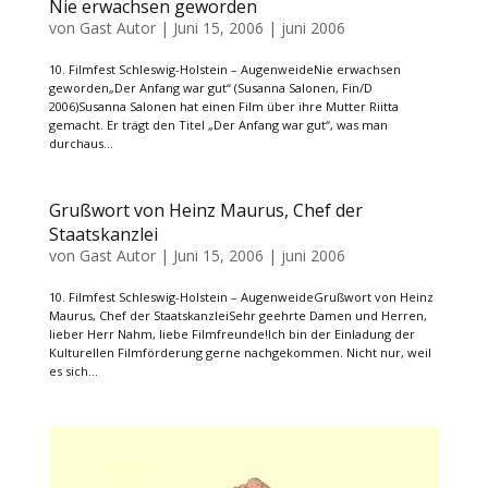
Nie erwachsen geworden
von
Gast Autor
|
Juni 15, 2006
|
juni 2006
10. Filmfest Schleswig-Holstein – AugenweideNie erwachsen
geworden„Der Anfang war gut“ (Susanna Salonen, Fin/D
2006)Susanna Salonen hat einen Film über ihre Mutter Riitta
gemacht. Er trägt den Titel „Der Anfang war gut“, was man
durchaus...
Grußwort von Heinz Maurus, Chef der
Staatskanzlei
von
Gast Autor
|
Juni 15, 2006
|
juni 2006
10. Filmfest Schleswig-Holstein – AugenweideGrußwort von Heinz
Maurus, Chef der StaatskanzleiSehr geehrte Damen und Herren,
lieber Herr Nahm, liebe Filmfreunde!Ich bin der Einladung der
Kulturellen Filmförderung gerne nachgekommen. Nicht nur, weil
es sich...