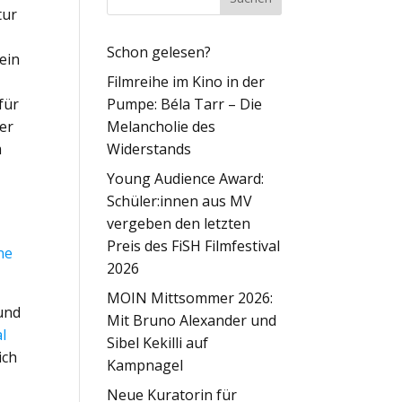
tur
Schon gelesen?
ein
Filmreihe im Kino in der
für
Pumpe: Béla Tarr – Die
er
Melancholie des
m
Widerstands
Young Audience Award:
Schüler:innen aus MV
vergeben den letzten
Preis des FiSH Filmfestival
ne
2026
MOIN Mittsommer 2026:
 und
Mit Bruno Alexander und
al
Sibel Kekilli auf
ich
Kampnagel
Neue Kuratorin für