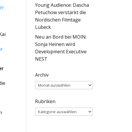
Young Audience: Dascha
er
Petuchow verstärkt die
Nordischen Filmtage
Lübeck
Kai
Neu an Bord bei MOIN:
n
Sonja Heinen wird
hr
Development Executive
NEST
er
Archiv
u
die
Archiv
Rubriken
Rubriken
n