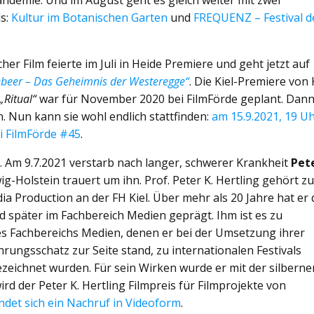
andemie. Und im August geht es gleich weiter mit zwei
ls:
Kultur im Botanischen Garten
und
FREQUENZ – Festival d
er Film feierte im Juli in Heide Premiere und geht jetzt auf
beer – Das Geheimnis der Westeregge“
. Die Kiel-Premiere von 
„Ritual“
war für November 2020 bei FilmFörde geplant. Dan
. Nun kann sie wohl endlich stattfinden:
am 15.9.2021, 19 U
ei FilmFörde #45
.
. Am 9.7.2021 verstarb nach langer, schwerer Krankheit
Pet
ig-Holstein trauert um ihn. Prof. Peter K. Hertling gehört z
 Production an der FH Kiel. Über mehr als 20 Jahre hat er 
 später im Fachbereich Medien geprägt. Ihm ist es zu
es Fachbereichs Medien, denen er bei der Umsetzung ihrer
ungsschatz zur Seite stand, zu internationalen Festivals
zeichnet wurden. Für sein Wirken wurde er mit der silberne
ird der Peter K. Hertling Filmpreis für Filmprojekte von
indet sich ein Nachruf in Videoform
.