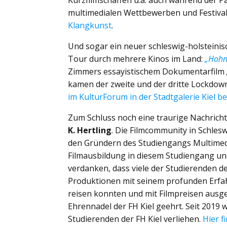
Kurzfilmschaffen u.a. auch während der P
multimedialen Wettbewerben und Festiva
Klangkunst
.
Und sogar ein neuer schleswig-holsteinisch
Tour durch mehrere Kinos im Land:
„Hohn
Zimmers essayistischem Dokumentarfilm
kamen der zweite und der dritte Lockdown
im KulturForum in der Stadtgalerie Kiel b
Zum Schluss noch eine traurige Nachricht
K. Hertling
. Die Filmcommunity in Schlesw
den Gründern des Studiengangs Multimedia
Filmausbildung in diesem Studiengang und
verdanken, dass viele der Studierenden d
Produktionen mit seinem profunden Erfahr
reisen konnten und mit Filmpreisen ausge
Ehrennadel der FH Kiel geehrt. Seit 2019 w
Studierenden der FH Kiel verliehen.
Hier f