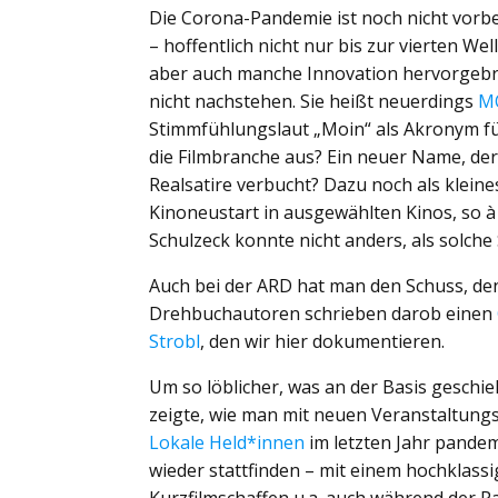
Die Corona-Pandemie ist noch nicht vorbei
– hoffentlich nicht nur bis zur vierten We
aber auch manche Innovation hervorgebra
nicht nachstehen. Sie heißt neuerdings
MO
Stimmfühlungslaut „Moin“ als Akronym fü
die Filmbranche aus? Ein neuer Name, de
Realsatire verbucht? Dazu noch als kleine
Kinoneustart in ausgewählten Kinos, so à l
Schulzeck konnte nicht anders, als solche
Auch bei der ARD hat man den Schuss, den
Drehbuchautoren schrieben darob einen
Strobl
, den wir hier dokumentieren.
Um so löblicher, was an der Basis geschie
zeigte, wie man mit neuen Veranstaltun
Lokale Held*innen
im letzten Jahr pandem
wieder stattfinden – mit einem hochklass