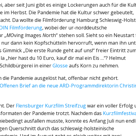
, aber seit Juni gibt es einige Lockerungen auch für die Kul
lle im Herbst. Die Pandemie hat die Kultur schwer gebeutelt,
cht. Da wollte die Filmförderung Hamburg Schleswig-Holst
IN Filmförderung
, wobei der ur-norddeutsche
r „
MO
ving
I
mages
N
orth“ stehen soll. Sieht so ein Neustart 
r nur dann kein Kopfschütteln hervorruft, wenn man ihn unt
s Gimmick „Die erste Runde geht auf uns!“ freier Eintritt zu
a „hier hast du 10 Euro, kauf dir mal ein Eis …“? Helmut
 Schildbürgerei in einer
Glosse
aufs Korn zu nehmen.
 die Pandemie ausgelöst hat, offenbar nicht gehört.
Offenen Brief an die neue ARD-Programmdirektorin Christi
ht. Der
Flensburger Kurzfilm Streifzug
war ein voller Erfolg
gsformaten der Pandemie trotzt. Nachdem das
Kurzfilmfestiv
iebedingt ausfallen musste, konnte es Anfang Juli nun endl
igen Querschnitt durch das schleswig-holsteinische