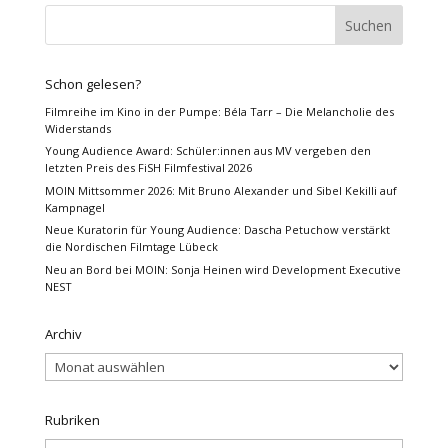
Schon gelesen?
Filmreihe im Kino in der Pumpe: Béla Tarr – Die Melancholie des
Widerstands
Young Audience Award: Schüler:innen aus MV vergeben den
letzten Preis des FiSH Filmfestival 2026
MOIN Mittsommer 2026: Mit Bruno Alexander und Sibel Kekilli auf
Kampnagel
Neue Kuratorin für Young Audience: Dascha Petuchow verstärkt
die Nordischen Filmtage Lübeck
Neu an Bord bei MOIN: Sonja Heinen wird Development Executive
NEST
Archiv
Archiv
Rubriken
Rubriken