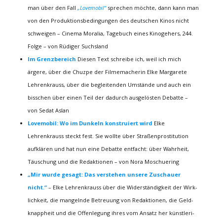
man über den Fall
„Lovemobil“
sprechen möchte, dann kann man
von den Produktionsbedingungen des deutschen Kinos nicht
schweigen – Cinema Moralia, Tagebuch eines Kinogehers, 244.
Folge – von Rüdiger Suchsland
Im Grenzbereich
Diesen Text schreibe ich, weil ich mich
ärgere, über die Chuzpe der Filmemacherin Elke Margarete
Lehrenkrauss, über die begleitenden Umstände und auch ein
bisschen über einen Teil der dadurch ausgelösten Debatte –
von Sedat Aslan
Lovemobil: Wo im Dunkeln konstruiert wird
Elke
Lehrenkrauss steckt fest. Sie wollte über Straßenprostitution
aufklären und hat nun eine Debatte entfacht: über Wahrheit,
Täuschung und die Redaktionen – von Nora Moschuering
„Mir wurde gesagt: Das verstehen unsere Zuschauer
nicht.“
–
Elke Lehren­krauss über die Wider­stän­dig­keit der Wirk­
lich­keit, die mangelnde Betreuung von Redak­tionen, die Geld­
knapp­heit und die Offen­le­gung ihres vom Ansatz her künst­le­ri­