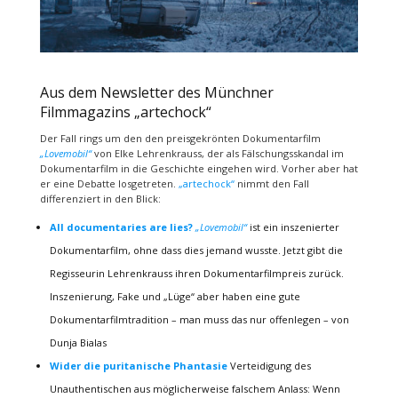
Aus dem Newsletter des Münchner
Filmmagazins „artechock“
Der Fall rings um den den preisgekrönten Dokumentarfilm
„Lovemobil“
von
Elke Lehrenkrauss
, der als Fälschungsskandal im
Dokumentarfilm in die Geschichte eingehen wird. Vorher aber hat
er eine Debatte losgetreten.
„artechock“
nimmt den Fall
differenziert in den Blick:
All documentaries are lies?
„Lovemobil“
ist ein inszenierter
Dokumentarfilm, ohne dass dies jemand wusste. Jetzt gibt die
Regisseurin Lehrenkrauss ihren Dokumentarfilmpreis zurück.
Inszenierung, Fake und „Lüge“ aber haben eine gute
Dokumentarfilmtradition – man muss das nur offenlegen – von
Dunja Bialas
Wider die puritanische Phantasie
Verteidigung des
Unauthentischen aus möglicherweise falschem Anlass: Wenn