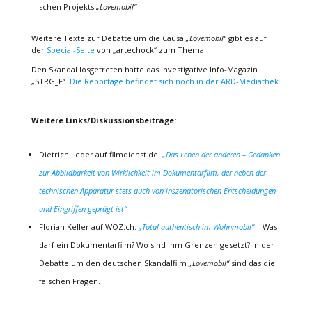
schen Projekts
„Lovemobil“
Weitere Texte zur Debatte um die Causa
„Lovemobil“
gibt es auf
der
Special-Seite
von „artechock“ zum Thema.
Den Skandal losgetreten hatte das investigative Info-Magazin
„STRG_F“.
Die Reportage befindet sich noch in der ARD-Mediathek
.
Weitere Links/Diskussionsbeiträge:
Dietrich Leder auf filmdienst.de:
„Das Leben der anderen – Gedanken
zur Abbildbarkeit von Wirklichkeit im Dokumentarfilm, der neben der
technischen Apparatur stets auch von inszenatorischen Entscheidungen
und Eingriffen geprägt ist“
Florian Keller auf WOZ.ch:
„Total authentisch im Wohnmobil”
– Was
darf ein Dokumentarfilm? Wo sind ihm Grenzen gesetzt? In der
Debatte um den deutschen Skandalfilm
„Lovemobil“
sind das die
falschen Fragen.