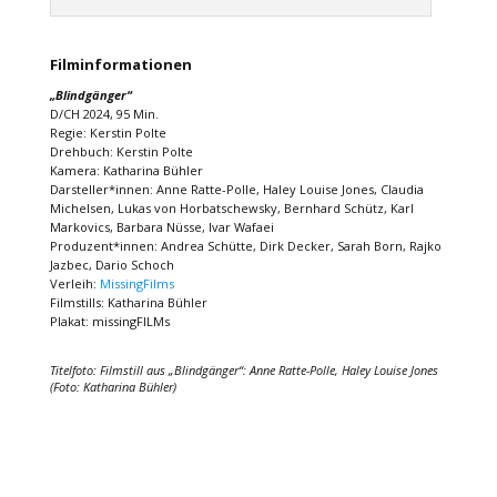
Filminformationen
„Blindgänger“
D/CH 2024, 95 Min.
Regie: Kerstin Polte
Drehbuch: Kerstin Polte
Kamera: Katharina Bühler
Darsteller*innen: Anne Ratte-Polle, Haley Louise Jones, Claudia
Michelsen, Lukas von Horbatschewsky, Bernhard Schütz, Karl
Markovics, Barbara Nüsse, Ivar Wafaei
Produzent*innen: Andrea Schütte, Dirk Decker, Sarah Born, Rajko
Jazbec, Dario Schoch
Verleih:
MissingFilms
Filmstills: Katharina Bühler
Plakat: missingFILMs
Titelfoto: Filmstill aus „Blindgänger“: Anne Ratte-Polle, Haley Louise Jones
(Foto: Katharina Bühler)