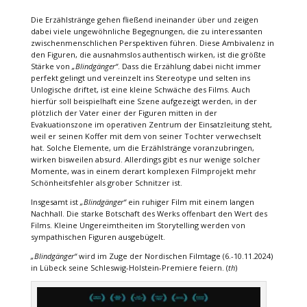
Die Erzählstränge gehen fließend ineinander über und zeigen
dabei viele ungewöhnliche Begegnungen, die zu interessanten
zwischenmenschlichen Perspektiven führen. Diese Ambivalenz in
den Figuren, die ausnahmslos authentisch wirken, ist die größte
Stärke von
„Blindgänger“
. Dass die Erzählung dabei nicht immer
perfekt gelingt und vereinzelt ins Stereotype und selten ins
Unlogische driftet, ist eine kleine Schwäche des Films. Auch
hierfür soll beispielhaft eine Szene aufgezeigt werden, in der
plötzlich der Vater einer der Figuren mitten in der
Evakuationszone im operativen Zentrum der Einsatzleitung steht,
weil er seinen Koffer mit dem von seiner Tochter verwechselt
hat. Solche Elemente, um die Erzählstränge voranzubringen,
wirken bisweilen absurd. Allerdings gibt es nur wenige solcher
Momente, was in einem derart komplexen Filmprojekt mehr
Schönheitsfehler als grober Schnitzer ist.
Insgesamt ist
„Blindgänger“
ein ruhiger Film mit einem langen
Nachhall. Die starke Botschaft des Werks offenbart den Wert des
Films. Kleine Ungereimtheiten im Storytelling werden von
sympathischen Figuren ausgebügelt.
„Blindgänger“
wird im Zuge der Nordischen Filmtage (6.-10.11.2024)
in Lübeck seine Schleswig-Holstein-Premiere feiern. (
th
)