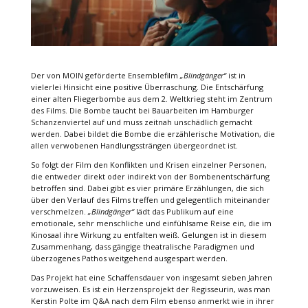
Der von MOIN geförderte Ensemblefilm
„Blindgänger“
ist in
vielerlei Hinsicht eine positive Überraschung. Die Entschärfung
einer alten Fliegerbombe aus dem 2. Weltkrieg steht im Zentrum
des Films. Die Bombe taucht bei Bauarbeiten im Hamburger
Schanzenviertel auf und muss zeitnah unschädlich gemacht
werden. Dabei bildet die Bombe die erzählerische Motivation, die
allen verwobenen Handlungssträngen übergeordnet ist.
So folgt der Film den Konflikten und Krisen einzelner Personen,
die entweder direkt oder indirekt von der Bombenentschärfung
betroffen sind. Dabei gibt es vier primäre Erzählungen, die sich
über den Verlauf des Films treffen und gelegentlich miteinander
verschmelzen.
„Blindgänger“
lädt das Publikum auf eine
emotionale, sehr menschliche und einfühlsame Reise ein, die im
Kinosaal ihre Wirkung zu entfalten weiß. Gelungen ist in diesem
Zusammenhang, dass gängige theatralische Paradigmen und
überzogenes Pathos weitgehend ausgespart werden.
Das Projekt hat eine Schaffensdauer von insgesamt sieben Jahren
vorzuweisen. Es ist ein Herzensprojekt der Regisseurin, was man
Kerstin Polte im Q&A nach dem Film ebenso anmerkt wie in ihrer