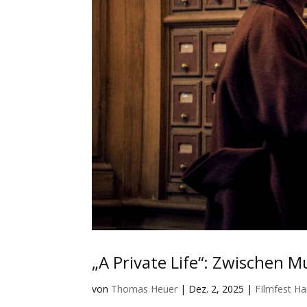
„A Private Life“: Zwischen
von
Thomas Heuer
|
Dez. 2, 2025
|
FIlmfest H