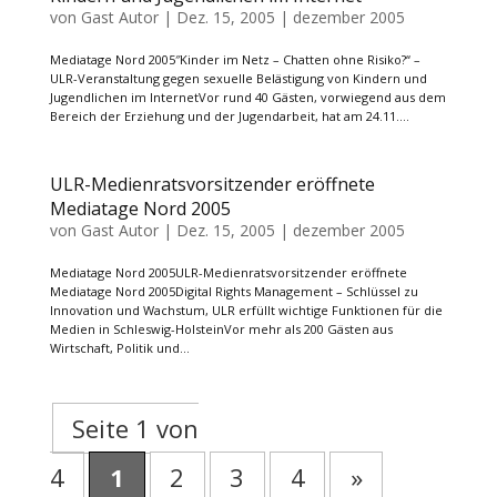
von
Gast Autor
|
Dez. 15, 2005
|
dezember 2005
Mediatage Nord 2005″Kinder im Netz – Chatten ohne Risiko?“ –
ULR-Veranstaltung gegen sexuelle Belästigung von Kindern und
Jugendlichen im InternetVor rund 40 Gästen, vorwiegend aus dem
Bereich der Erziehung und der Jugendarbeit, hat am 24.11....
ULR-Medienratsvorsitzender eröffnete
Mediatage Nord 2005
von
Gast Autor
|
Dez. 15, 2005
|
dezember 2005
Mediatage Nord 2005ULR-Medienratsvorsitzender eröffnete
Mediatage Nord 2005Digital Rights Management – Schlüssel zu
Innovation und Wachstum, ULR erfüllt wichtige Funktionen für die
Medien in Schleswig-HolsteinVor mehr als 200 Gästen aus
Wirtschaft, Politik und...
Seite 1 von
4
1
2
3
4
»