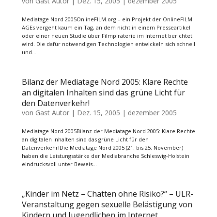
von
Gast Autor
|
Dez. 15, 2005
|
dezember 2005
Mediatage Nord 2005OnlineFILM.org – ein Projekt der OnlineFILM
AGEs vergeht kaum ein Tag, an dem nicht in einem Presseartikel
oder einer neuen Studie über Filmpiraterie im Internet berichtet
wird. Die dafür notwendigen Technologien entwickeln sich schnell
und...
Bilanz der Mediatage Nord 2005: Klare Rechte
an digitalen Inhalten sind das grüne Licht für
den Datenverkehr!
von
Gast Autor
|
Dez. 15, 2005
|
dezember 2005
Mediatage Nord 2005Bilanz der Mediatage Nord 2005: Klare Rechte
an digitalen Inhalten sind das grüne Licht für den
Datenverkehr!Die Mediatage Nord 2005 (21. bis 25. November)
haben die Leistungsstärke der Mediabranche Schleswig-Holstein
eindrucksvoll unter Beweis...
„Kinder im Netz – Chatten ohne Risiko?“ – ULR-
Veranstaltung gegen sexuelle Belästigung von
Kindern und Jugendlichen im Internet