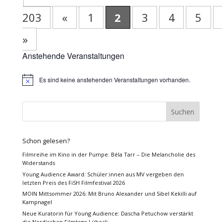
203
«
1
2
3
4
5
»
Anstehende Veranstaltungen
Es sind keine anstehenden Veranstaltungen vorhanden.
Hinweis
Schon gelesen?
Filmreihe im Kino in der Pumpe: Béla Tarr – Die Melancholie des
Widerstands
Young Audience Award: Schüler:innen aus MV vergeben den
letzten Preis des FiSH Filmfestival 2026
MOIN Mittsommer 2026: Mit Bruno Alexander und Sibel Kekilli auf
Kampnagel
Neue Kuratorin für Young Audience: Dascha Petuchow verstärkt
die Nordischen Filmtage Lübeck