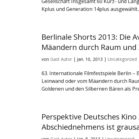
Gesellschaft Insgesamt 60 Kurz- und Lan
Kplus und Generation 14plus ausgewählt...
Berlinale Shorts 2013: Die 
Mäandern durch Raum und 
von
Gast Autor
|
Jan. 10, 2013
|
Uncategorized
63. Internationale Filmfestspiele Berlin –
Leinwand oder vom Mäandern durch Raum 
Goldenen und den Silbernen Bären als Prei
Perspektive Deutsches Kino 
Abschiednehmens ist graus
von
Gast Autor
|
Jan. 8, 2013
|
Uncategorized