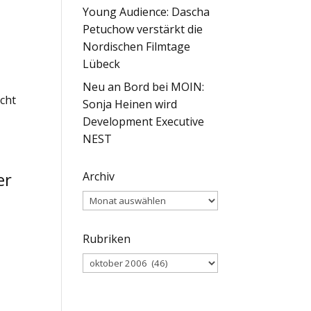
Young Audience: Dascha
Petuchow verstärkt die
Nordischen Filmtage
Lübeck
u
Neu an Bord bei MOIN:
icht
Sonja Heinen wird
Development Executive
NEST
er
Archiv
Archiv
Rubriken
Rubriken