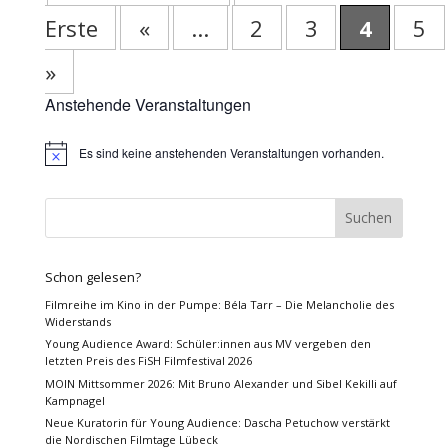
Erste
«
...
2
3
4
5
»
Anstehende Veranstaltungen
Es sind keine anstehenden Veranstaltungen vorhanden.
Hinweis
Schon gelesen?
Filmreihe im Kino in der Pumpe: Béla Tarr – Die Melancholie des
Widerstands
Young Audience Award: Schüler:innen aus MV vergeben den
letzten Preis des FiSH Filmfestival 2026
MOIN Mittsommer 2026: Mit Bruno Alexander und Sibel Kekilli auf
Kampnagel
Neue Kuratorin für Young Audience: Dascha Petuchow verstärkt
die Nordischen Filmtage Lübeck