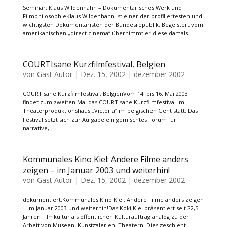
Seminar: Klaus Wildenhahn – Dokumentarisches Werk und
FilmphilosophieKlaus Wildenhahn ist einer der profiliertesten und
wichtigsten Dokumentaristen der Bundesrepublik. Begeistert vom
amerikanischen „direct cinema“ übernimmt er diese damals...
COURTIsane Kurzfilmfestival, Belgien
von
Gast Autor
|
Dez. 15, 2002
|
dezember 2002
COURTIsane Kurzfilmfestival, BelgienVom 14. bis 16. Mai 2003
findet zum zweiten Mal das COURTIsane Kurzfilmfestival im
Theaterproduktionshaus „Victoria“ im belgischen Gent statt. Das
Festival setzt sich zur Aufgabe ein gemischtes Forum für
narrative,...
Kommunales Kino Kiel: Andere Filme anders
zeigen – im Januar 2003 und weiterhin!
von
Gast Autor
|
Dez. 15, 2002
|
dezember 2002
dokumentiert:Kommunales Kino Kiel: Andere Filme anders zeigen
– im Januar 2003 und weiterhin!Das Koki Kiel präsentiert seit 22,5
Jahren Filmkultur als öffentlichen Kulturauftrag analog zu der
Arbeit von Museen, Kunstgalerien, Theatern. Dies geschieht...