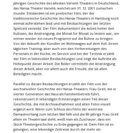
jährigen Geschichte des ältesten Varieté-Theaters in Deutschland,
das Hansa-Theater Varieté, welches am 31. 12. 2001 zumachen
musste. Entstanden ist ein poetischer Film, der die
traditionsreiche Geschichte des Hansa-Theaters in Hamburg noch
einmal auferstehen lässt und mit Beobachtungen der letzten
Spielzeit verwebt. Der Film dokumentiert die Arbeit hinter den
Kulissen, die Anstrengung, die Monat für Monat zu leisten war, um
immer wieder ein neues Programm auf die Bühne zu bringen.
Von der Ankunft der Künstler im Wohnwagen auf dem Hof, ihrem
täglichen Training, aber auch von den Vorbereitungen des
Personals in der Küche, im Service und bei der Technik erzählt
der Film in liebevollen Beobachtungen und zeigt die Auftritte als
Höhepunkt dieser Arbeit. Die Bilder vermitteln die Anstrengung
dieser Arbeit, aber vor allem auch die Freude, die sie allen
Beteiligten macht.
Parallel zu diesen Beobachtungen erzählt der Film von der
wechselvollen Geschichte des Hansa-Theaters. Frau Grell, die in
vierter Generation das Haus als Familienbetrieb führt,
rekonstruiert in lebendigen Erinnerungen einen Teil dieser
Geschichte, die mit Archivaufnahmen und alten Fotos visuell
ergänzt wird. Wenn zum Schluss des Films der weinrote
Damastvorhang zum letzten Mal fällt und die 80-jährige Frau Grell
allein im Theatersaal steht, weiß man als Zuschauer, dass ein
Stück Theatergeschichte zu Ende gegangen ist. Dem Film ist es
gelungen, eine lebendige Zeitreise durch die mehr als