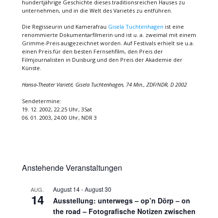
hundertjährige Geschichte dieses traditionsreichen Hauses zu
unternehmen, und in die Welt des Varietés zu entführen.
Die Regisseurin und Kamerafrau
Gisela Tuchtenhagen
ist eine
renommierte Dokumentarfilmerin und ist u. a. zweimal mit einem
Grimme-Preis ausgezeichnet worden. Auf Festivals erhielt sie u.a.
einen Preis für den besten Fernsehfilm, den Preis der
Filmjournalisten in Duisburg und den Preis der Akademie der
Künste.
Hansa-Theater Varieté, Gisela Tuchtenhagen, 74 Min., ZDF/NDR, D 2002
Sendetermine:
19. 12. 2002, 22.25 Uhr, 3Sat
06. 01. 2003, 24.00 Uhr, NDR 3
Anstehende Veranstaltungen
August 14
-
August 30
AUG.
14
Ausstellung: unterwegs – op’n Dörp – on
the road – Fotografische Notizen zwischen