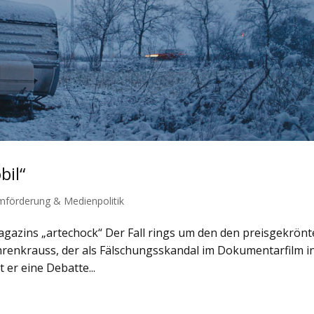
bil“
lmförderung & Medienpolitik
azins „artechock“ Der Fall rings um den den preisgekrön
renkrauss, der als Fälschungsskandal im Dokumentarfilm in
 er eine Debatte...