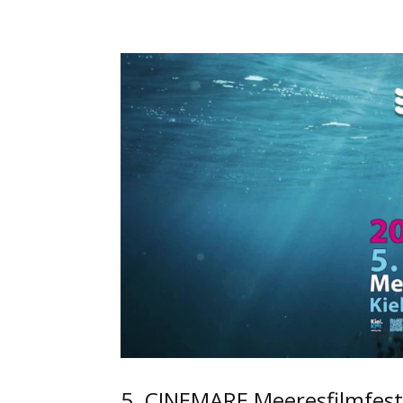
5. CINEMARE Meeresfilmfestiv