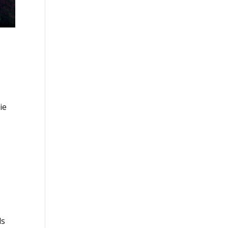
n
ie
ds