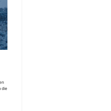
ten
 die