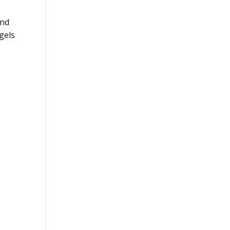
und
gels