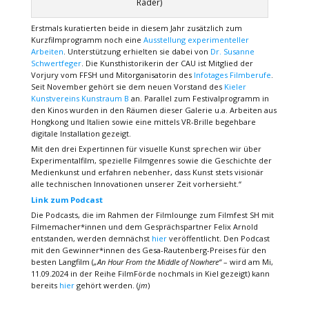
Rader)
Erstmals kuratierten beide in diesem Jahr zusätzlich zum
Kurzfilmprogramm noch eine
Ausstellung experimenteller
Arbeiten
. Unterstützung erhielten sie dabei von
Dr. Susanne
Schwertfeger
. Die Kunsthistorikerin der CAU ist Mitglied der
Vorjury vom FFSH und Mitorganisatorin des
Infotages Filmberufe
.
Seit November gehört sie dem neuen Vorstand des
Kieler
Kunstvereins Kunstraum B
an. Parallel zum Festivalprogramm in
den Kinos wurden in den Räumen dieser Galerie u.a. Arbeiten aus
Hongkong und Italien sowie eine mittels VR-Brille begehbare
digitale Installation gezeigt.
Mit den drei Expertinnen für visuelle Kunst sprechen wir über
Experimentalfilm, spezielle Filmgenres sowie die Geschichte der
Medienkunst und erfahren nebenher, dass Kunst stets visionär
alle technischen Innovationen unserer Zeit vorhersieht.“
Link zum Podcast
Die Podcasts, die im Rahmen der Filmlounge zum Filmfest SH mit
Filmemacher*innen und dem Gesprächspartner Felix Arnold
entstanden, werden demnächst
hier
veröffentlicht. Den Podcast
mit den Gewinner*innen des Gesa-Rautenberg-Preises für den
besten Langfilm (
„An Hour From the Middle of Nowhere“
– wird am Mi,
11.09.2024 in der Reihe FilmFörde nochmals in Kiel gezeigt) kann
bereits
hier
gehört werden. (
jm
)