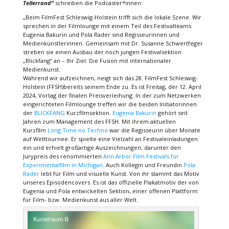
Tellerrand“
schreiben die Podcaster*innen:
„Beim FilmFest Schleswig-Holstein trifft sich die lokale Szene. Wir
sprechen in der Filmlounge mit einem Teil des Festivalteams.
Eugenia Bakurin und Pola Rader sind Regisseurinnen und
Medienkünstlerinnen. Gemeinsam mit Dr. Susanne Schwertfeger
streben sie einen Ausbau der noch jungen Festivalsektion
„Blickfang“ an – Ihr Ziel: Die Fusion mit internationaler
Medienkunst.
Während wir aufzeichnen, neigt sich das 28. FilmFest Schleswig-
Holstein (FFSH)bereits seinem Ende zu. Es ist Freitag, der 12. April
2024, Vortag der finalen Preisverleihung. In der zum Netzwerken
eingerichteten Filmlounge treffen wir die beiden Initiatorinnen
der
BLICKFANG
Kurzfilmsektion.
Eugenia Bakurin
gehört seit
Jahren zum Management des FFSH. Mit ihrem aktuellen
Kurzfilm
Long Time no Techno
war die Regisseurin über Monate
auf Welttournee. Er spielte eine Vielzahl an Festivaleinladungen
ein und erhielt großartige Auszeichnungen, darunter den
Jurypreis des renommierten
Ann Arbor Film Festivals für
Experimentalfilm in Michigan
. Auch Kollegin und Freundin
Pola
Rader
lebt für Film und visuelle Kunst. Von ihr stammt das Motiv
unseres Episodencovers. Es ist das offizielle Plakatmotiv der von
Eugenia und Pola entwickelten Sektion, einer offenen Plattform
für Film- bzw. Medienkunst aus aller Welt.