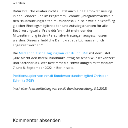
werden.
Dafür brauche es aber nicht zuletzt auch eine Demokratisierung
in den Sendern und im Programm. Schmitz: „Programmvielfalt in
den Hauptnutzungszeiten muss ebenso Ziel sein wie die Schaffung
gleicher Einstiegsmöglichkeiten und Aufstiegschancen für alle
Bevölkerungsteile. Freie dürfen nicht mehr von der
Mitbestimmung in den Personalvertretungen ausgeschlossen
werden. Dieses erhebliche Demokratiedefizit muss endlich
abgestellt werden!“
Die
Medienpolitische Tagung von ver.di und DGB
mit dem Titel
„Alle Macht den Räten? Rundfunkauftrag zwischen Wunschkonzert
und Kostendruck. Wer bestimmt die Entwicklungen mit?“ fand am
7. und 8. September 2022 in Berlin statt.
Positionspapier von ver.di-Bundesvorstandsmitglied Christoph
Schmitz (PDF)
(
nach einer Pressemitteilung von ver.di, Bundesverwaltung, 8.9.2022
)
Kommentar absenden