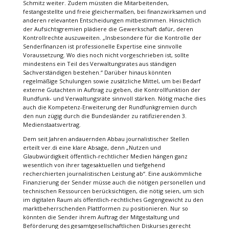
Schmitz weiter. Zudem müssten die Mitarbeitenden,
festangestellte und freie gleichermaßen, bei finanzwirksamen und
anderen relevanten Entscheidungen mitbestimmen. Hinsichtlich
der Aufsichtsgremien plädiere die Gewerkschaft dafür, deren
Kontrollrechte auszuweiten. „Insbesondere für die Kontrolle der
Senderfinanzen ist professionelle Expertise eine sinnvolle
Voraussetzung. Wo dies noch nicht vorgeschrieben ist, sollte
mindestens ein Teil des Verwaltungsrates aus ständigen
Sachverständigen bestehen.“ Darüber hinaus könnten
regelmäßige Schulungen sowie zusätzliche Mittel, um bei Bedarf
externe Gutachten in Auftrag zu geben, die Kontrollfunktion der
Rundfunk- und Verwaltungsräte sinnvoll stärken. Nötig mache dies
auch die Kompetenz-Erweiterung der Rundfunkgremien durch
den nun zügig durch die Bundesländer zu ratifizierenden 3.
Medienstaatsvertrag.
Dem seit Jahren andauernden Abbau journalistischer Stellen
erteilt ver.di eine klare Absage, denn „Nutzen und
Glaubwürdigkeit öffentlich-rechtlicher Medien hängen ganz
wesentlich von ihrer tagesaktuellen und tiefgehend
recherchierten journalistischen Leistung ab“. Eine auskömmliche
Finanzierung der Sender müsse auch die nötigen personellen und
technischen Ressourcen berücksichtigen, die nötig seien, um sich
im digitalen Raum als öffentlich-rechtliches Gegengewicht zu den
marktbeherrschenden Plattformen zu positionieren. Nur so
könnten die Sender ihrem Auftrag der Mitgestaltung und
Beförderung des gesamtgesellschaftlichen Diskurses gerecht