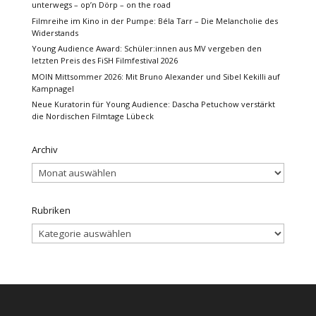
unterwegs – op’n Dörp – on the road
Filmreihe im Kino in der Pumpe: Béla Tarr – Die Melancholie des
Widerstands
Young Audience Award: Schüler:innen aus MV vergeben den
letzten Preis des FiSH Filmfestival 2026
MOIN Mittsommer 2026: Mit Bruno Alexander und Sibel Kekilli auf
Kampnagel
Neue Kuratorin für Young Audience: Dascha Petuchow verstärkt
die Nordischen Filmtage Lübeck
Archiv
Archiv
Rubriken
Rubriken