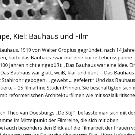
mpe, Kiel: Bauhaus und Film
s Bauhaus. 1919 von Walter Gropius gegründet, nach 14 Jahr
sen, hatte das Bauhaus zwar nur eine kurze Lebensspanne 
 100 Jahren nicht eingebüßt. „Das Bauhaus war eine Idee. Ei
 … Das Bauhaus war glatt, weiß, klar und bunt … Das Bauhaus
t Stahlrohr gebogen … gewebt … gefeiert.“ Und das Bauhau
tierte – 25 filmaffine Student*innen. Sie beschäftigten sich 
 mit reformerischen Architekturfilmen wie mit sozialkritisch
rch Theo van Doesburgs „De Stijl“, befasste man sich mit d
mme im Mittelpunkt der Filmreihe, die sich mit oben
 auch besonders den Blick auf die Filmarbeit der Frauen 