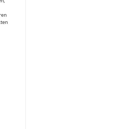
en,
eren
kten