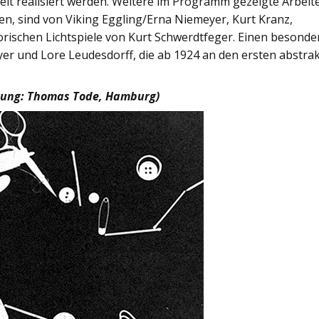
it realisiert werden. Weitere im Programm gezeigte Arbeit
n, sind von Viking Eggling/Erna Niemeyer, Kurt Kranz,
torischen Lichtspiele von Kurt Schwerdtfeger. Einen besond
er und Lore Leudesdorff, die ab 1924 an den ersten abstra
ührung: Thomas Tode, Hamburg)