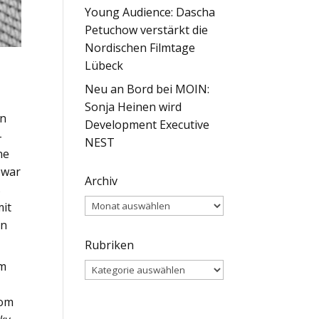
Young Audience: Dascha
Petuchow verstärkt die
Nordischen Filmtage
Lübeck
Neu an Bord bei MOIN:
Sonja Heinen wird
en
Development Executive
–
NEST
ne
 war
Archiv
s
Archiv
mit
en
Rubriken
em
Rubriken
vom