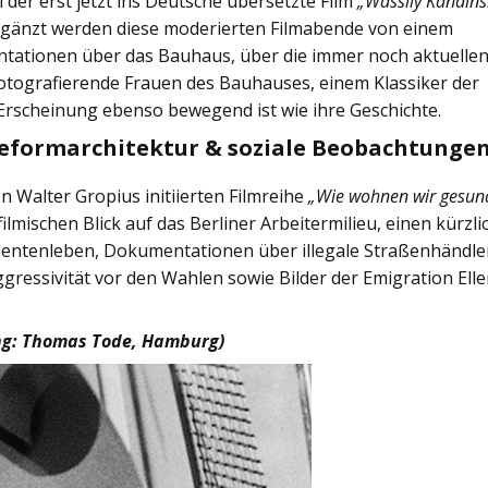
der erst jetzt ins Deutsche übersetzte Film
„Wassily Kandins
Ergänzt werden diese moderierten Filmabende von einem
ationen über das Bauhaus, über die immer noch aktuelle
tografierende Frauen des Bauhauses, einem Klassiker der
n Erscheinung ebenso bewegend ist wie ihre Geschichte.
Reformarchitektur & soziale Beobachtunge
n Walter Gropius initiierten Filmreihe
„Wie wohnen wir gesun
ilmischen Blick auf das Berliner Arbeitermilieu, einen kürzli
entenleben, Dokumentationen über illegale Straßenhändle
ressivität vor den Wahlen sowie Bilder der Emigration Ell
rung: Thomas Tode, Hamburg)