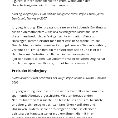
Figuren in ihren Befindlichkeiten ernst, wobei auch der
Unterhaltungswert nicht zu kurz kommt.
Elias og kongeskipet / Elias und die königliche Yacht, Regie: Espen Fyksen,
Lise Osvoll, Norwegen 2007
Jurybegründung : Die Jury spricht eine zweite Lobende Erwähnung
für den Animationsfilm
„Elias und die königliche Yacht“
aus. Dass
dieser handwerklich perfekt gemachte Animationsfilm aus
Norwegen kommt, erfährt man nicht erst im Abspann: Um die
Geschichte des liebenswerten Rettungskreuzers Elias zu erzählen,
verleiht der Film Schiffen ein menschliches Antlitz und lässt die
Handlung mit fantastischen Bildern in der norwegischen
Fjordlandschaft spielen. Das Zusammenspiel zwischen Originalität
und landestypischem Hintergrund ist bemerkenswert.
Preis der Kinderjury
Suden arvoitus / Das Geheimnis des Wolfs, Regie: Raimo O Niemi, Finnland
2006
Jurybegründung: Bei unserem Gewinner handelt es sich um eine
spannende Abenteuergeschichte. Mit atemberaubenden
Naturaufnahmen faszinierte und fesselte uns der Film, berührte
uns aber gleichzeitig mit ernsten familiären Konflikten und
Unglücken. Zudem ist die herausragende schauspielerische
Leistung der Hauptdarstellerin zu erwähnen, die mit ihren
mutigen nahezu halsbrecherischen Aktionen ein wahres