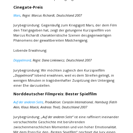
Cinegate-Preis
Mars
, Regie: Marcus Richardt, Deutschland 2007
Jurybegründung: Gegenläufig zum Kriegsgott Mars, der dem Film
den Titel gegeben hat, zeigt der gelungene Kurzspielfilm von
Marcus Richardt charakteristische Szenen des gegenwärtigen
Phänomens der gewaltbereiten Mädchengang.
Lobende Erwähnung:
Doppelmord
, Regie: Dana Linkiewicz, Deutschland 2007
Jurybegründung: Wir möchten zugleich den Kurzspielfilm
„Doppelmord“
lobend erwähnen, weil es dem Streifen gelingt, in
wenigen Minuten in tragödienhafter Zuspitzung den Untergang
einer Ehe darzustellen.
Norddeutscher Filmpreis: Bester Spielfilm
Auf der anderen Seite
, Produktion: Corazón International, Hamburg (Fatih
Akin, Klaus Maeck, Andreas Thiel), Deutschland 2007
Jurybegründung:
„Auf der anderen Seite“
ist eine raffiniert ineinander
verschachtelte Geschichte mit berührenden
zwischenmenschlichen Momenten und von hoher Emotionalität.
Mit dem Preis für den „Besten Spielfilm“ zeichnet die Jury einen