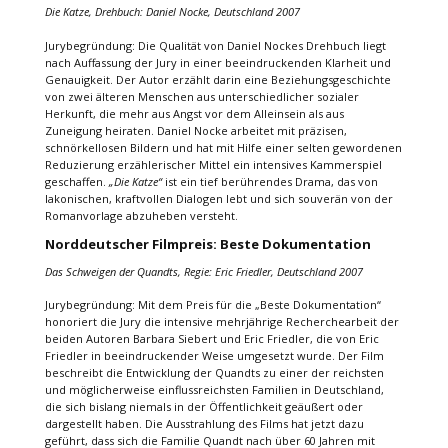
Die Katze, Drehbuch: Daniel Nocke, Deutschland 2007
Jurybegründung: Die Qualität von Daniel Nockes Drehbuch liegt
nach Auffassung der Jury in einer beeindruckenden Klarheit und
Genauigkeit. Der Autor erzählt darin eine Beziehungsgeschichte
von zwei älteren Menschen aus unterschiedlicher sozialer
Herkunft, die mehr aus Angst vor dem Alleinsein als aus
Zuneigung heiraten. Daniel Nocke arbeitet mit präzisen,
schnörkellosen Bildern und hat mit Hilfe einer selten gewordenen
Reduzierung erzählerischer Mittel ein intensives Kammerspiel
geschaffen.
„Die Katze“
ist ein tief berührendes Drama, das von
lakonischen, kraftvollen Dialogen lebt und sich souverän von der
Romanvorlage abzuheben versteht.
Norddeutscher Filmpreis: Beste Dokumentation
Das Schweigen der Quandts, Regie: Eric Friedler, Deutschland 2007
Jurybegründung: Mit dem Preis für die „Beste Dokumentation“
honoriert die Jury die intensive mehrjährige Recherchearbeit der
beiden Autoren Barbara Siebert und Eric Friedler, die von Eric
Friedler in beeindruckender Weise umgesetzt wurde. Der Film
beschreibt die Entwicklung der Quandts zu einer der reichsten
und möglicherweise einflussreichsten Familien in Deutschland,
die sich bislang niemals in der Öffentlichkeit geäußert oder
dargestellt haben. Die Ausstrahlung des Films hat jetzt dazu
geführt, dass sich die Familie Quandt nach über 60 Jahren mit