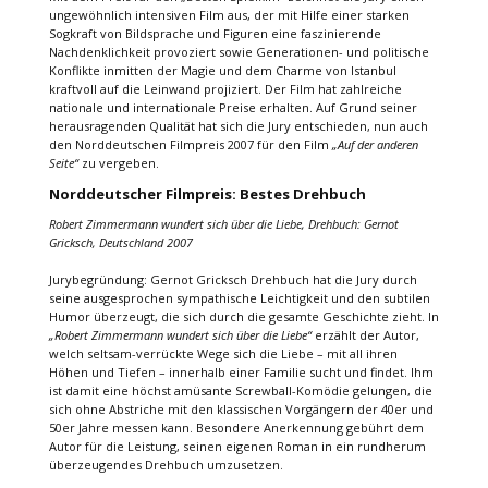
ungewöhnlich intensiven Film aus, der mit Hilfe einer starken
Sogkraft von Bildsprache und Figuren eine faszinierende
Nachdenklichkeit provoziert sowie Generationen- und politische
Konflikte inmitten der Magie und dem Charme von Istanbul
kraftvoll auf die Leinwand projiziert. Der Film hat zahlreiche
nationale und internationale Preise erhalten. Auf Grund seiner
herausragenden Qualität hat sich die Jury entschieden, nun auch
den Norddeutschen Filmpreis 2007 für den Film
„Auf der anderen
Seite“
zu vergeben.
Norddeutscher Filmpreis: Bestes Drehbuch
Robert Zimmermann wundert sich über die Liebe, Drehbuch: Gernot
Gricksch, Deutschland 2007
Jurybegründung: Gernot Gricksch Drehbuch hat die Jury durch
seine ausgesprochen sympathische Leichtigkeit und den subtilen
Humor überzeugt, die sich durch die gesamte Geschichte zieht. In
„Robert Zimmermann wundert sich über die Liebe“
erzählt der Autor,
welch seltsam-verrückte Wege sich die Liebe – mit all ihren
Höhen und Tiefen – innerhalb einer Familie sucht und findet. Ihm
ist damit eine höchst amüsante Screwball-Komödie gelungen, die
sich ohne Abstriche mit den klassischen Vorgängern der 40er und
50er Jahre messen kann. Besondere Anerkennung gebührt dem
Autor für die Leistung, seinen eigenen Roman in ein rundherum
überzeugendes Drehbuch umzusetzen.