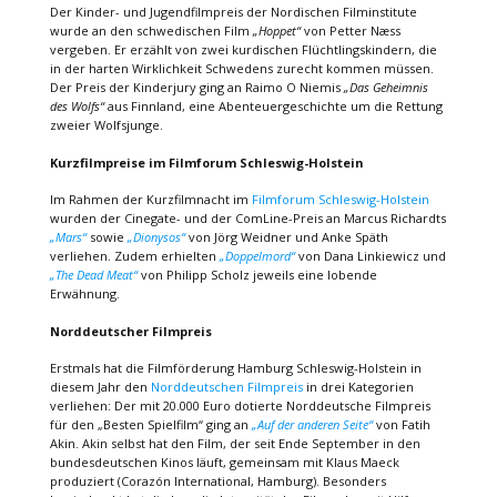
Der Kinder- und Jugendfilmpreis der Nordischen Filminstitute
wurde an den schwedischen Film
„Hoppet“
von Petter Næss
vergeben. Er erzählt von zwei kurdischen Flüchtlingskindern, die
in der harten Wirklichkeit Schwedens zurecht kommen müssen.
Der Preis der Kinderjury ging an Raimo O Niemis
„Das Geheimnis
des Wolfs“
aus Finnland, eine Abenteuergeschichte um die Rettung
zweier Wolfsjunge.
Kurzfilmpreise im Filmforum Schleswig-Holstein
Im Rahmen der Kurzfilmnacht im
Filmforum Schleswig-Holstein
wurden der Cinegate- und der ComLine-Preis an Marcus Richardts
„Mars“
sowie
„Dionysos“
von Jörg Weidner und Anke Späth
verliehen. Zudem erhielten
„Doppelmord“
von Dana Linkiewicz und
„The Dead Meat“
von Philipp Scholz jeweils eine lobende
Erwähnung.
Norddeutscher Filmpreis
Erstmals hat die Filmförderung Hamburg Schleswig-Holstein in
diesem Jahr den
Norddeutschen Filmpreis
in drei Kategorien
verliehen: Der mit 20.000 Euro dotierte Norddeutsche Filmpreis
für den „Besten Spielfilm“ ging an
„Auf der anderen Seite“
von Fatih
Akin. Akin selbst hat den Film, der seit Ende September in den
bundesdeutschen Kinos läuft, gemeinsam mit Klaus Maeck
produziert (Corazón International, Hamburg). Besonders