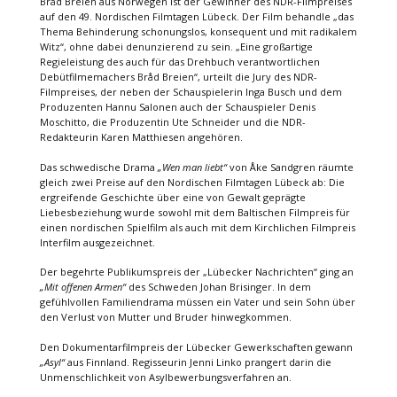
Bråd Breien aus Norwegen ist der Gewinner des NDR-Filmpreises
auf den 49. Nordischen Filmtagen Lübeck. Der Film behandle „das
Thema Behinderung schonungslos, konsequent und mit radikalem
Witz“, ohne dabei denunzierend zu sein. „Eine großartige
Regieleistung des auch für das Drehbuch verantwortlichen
Debütfilmemachers Bråd Breien“, urteilt die Jury des NDR-
Filmpreises, der neben der Schauspielerin Inga Busch und dem
Produzenten Hannu Salonen auch der Schauspieler Denis
Moschitto, die Produzentin Ute Schneider und die NDR-
Redakteurin Karen Matthiesen angehören.
Das schwedische Drama
„Wen man liebt“
von Åke Sandgren räumte
gleich zwei Preise auf den Nordischen Filmtagen Lübeck ab: Die
ergreifende Geschichte über eine von Gewalt geprägte
Liebesbeziehung wurde sowohl mit dem Baltischen Filmpreis für
einen nordischen Spielfilm als auch mit dem Kirchlichen Filmpreis
Interfilm ausgezeichnet.
Der begehrte Publikumspreis der „Lübecker Nachrichten“ ging an
„Mit offenen Armen“
des Schweden Johan Brisinger. In dem
gefühlvollen Familiendrama müssen ein Vater und sein Sohn über
den Verlust von Mutter und Bruder hinwegkommen.
Den Dokumentarfilmpreis der Lübecker Gewerkschaften gewann
„Asyl“
aus Finnland. Regisseurin Jenni Linko prangert darin die
Unmenschlichkeit von Asylbewerbungsverfahren an.