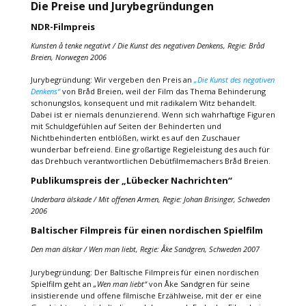
Die Preise und Jurybegründungen
NDR-Filmpreis
Kunsten å tenke negativt / Die Kunst des negativen Denkens, Regie: Bråd
Breien, Norwegen 2006
Jurybegründung: Wir vergeben den Preis an
„Die Kunst des negativen
Denkens“
von Bråd Breien, weil der Film das Thema Behinderung
schonungslos, konsequent und mit radikalem Witz behandelt.
Dabei ist er niemals denunzierend. Wenn sich wahrhaftige Figuren
mit Schuldgefühlen auf Seiten der Behinderten und
Nichtbehinderten entblößen, wirkt es auf den Zuschauer
wunderbar befreiend. Eine großartige Regieleistung des auch für
das Drehbuch verantwortlichen Debütfilmemachers Bråd Breien.
Publikumspreis der „Lübecker Nachrichten“
Underbara älskade / Mit offenen Armen, Regie: Johan Brisinger, Schweden
2006
Baltischer Filmpreis für einen nordischen Spielfilm
Den man älskar / Wen man liebt, Regie: Åke Sandgren, Schweden 2007
Jurybegründung: Der Baltische Filmpreis für einen nordischen
Spielfilm geht an
„Wen man liebt“
von Åke Sandgren für seine
insistierende und offene filmische Erzählweise, mit der er eine