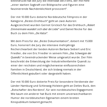
beeindruckt hat die Jury die Intensität des Films, der mit Hilfe
„einer starken Sogkraft von Bildsprache und Figuren eine
faszinierende Nachdenklichkeit provoziert“.
Der mit 10.000 Euro dotierte Norddeutsche Filmpreis in der
Kategorie „Bestes Drehbuch“ geht an zwei Autoren:
Ausgezeichnet wurden Gernot Gricksch für das Drehbuch
„Robert
Zimmermann wundert sich über die Liebe“
und Daniel Nocke für das
Buch zu dem Film
„Die Katze“
.
Mit dem Preis für die „Beste Dokumentation“, dotiert mit 15.000
Euro, honoriert die Jury die intensive mehrjährige
Recherchearbeit der beiden Autoren Barbara Siebert und Eric
Friedler, die von Eric Friedler in seinem Film
„Das Schweigen der
Quandts“
in beeindruckender Weise umgesetzt wurde. Der Film
beschreibt die Entwicklung der Industriellenfamilie Quandt zu
einer der reichsten und möglicherweise einflussreichsten
Familien in Deutschland, die sich bislang niemals in der
Öffentlichkeit geäußert oder dargestellt haben.
Der mit 10.000 Euro dotierte Preis für besondere Verdienste der
Länder Hamburg und Schleswig-Holstein geht an Detlev Buck, den
„Botschafter des Nordens“, für sein norddeutsches Engagement:
Wie kaum ein anderer hat Buck mit einem unverwechselbaren
Humor die norddeutschen Eigenarten einem breiten
Kinopublikum bekannt gemacht.