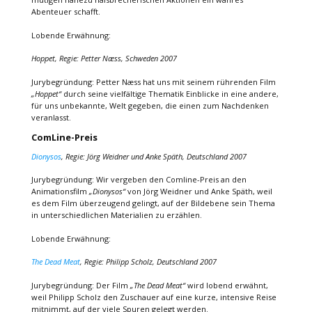
Abenteuer schafft.
Lobende Erwähnung:
Hoppet, Regie: Petter Næss, Schweden 2007
Jurybegründung: Petter Næss hat uns mit seinem rührenden Film
„Hoppet“
durch seine vielfältige Thematik Einblicke in eine andere,
für uns unbekannte, Welt gegeben, die einen zum Nachdenken
veranlasst.
ComLine-Preis
Dionysos
, Regie: Jörg Weidner und Anke Späth, Deutschland 2007
Jurybegründung: Wir vergeben den Comline-Preis an den
Animationsfilm
„Dionysos“
von Jörg Weidner und Anke Späth, weil
es dem Film überzeugend gelingt, auf der Bildebene sein Thema
in unterschiedlichen Materialien zu erzählen.
Lobende Erwähnung:
The Dead Meat
, Regie: Philipp Scholz, Deutschland 2007
Jurybegründung: Der Film
„The Dead Meat“
wird lobend erwähnt,
weil Philipp Scholz den Zuschauer auf eine kurze, intensive Reise
mitnimmt, auf der viele Spuren gelegt werden.