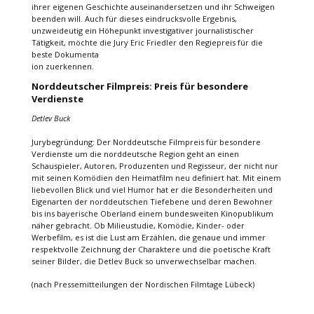
ihrer eigenen Geschichte auseinandersetzen und ihr Schweigen
beenden will. Auch für dieses eindrucksvolle Ergebnis,
unzweideutig ein Höhepunkt investigativer journalistischer
Tätigkeit, möchte die Jury Eric Friedler den Regiepreis für die
beste Dokumenta
ion zuerkennen.
Norddeutscher Filmpreis: Preis für besondere
Verdienste
Detlev Buck
Jurybegründung: Der Norddeutsche Filmpreis für besondere
Verdienste um die norddeutsche Region geht an einen
Schauspieler, Autoren, Produzenten und Regisseur, der nicht nur
mit seinen Komödien den Heimatfilm neu definiert hat. Mit einem
liebevollen Blick und viel Humor hat er die Besonderheiten und
Eigenarten der norddeutschen Tiefebene und deren Bewohner
bis ins bayerische Oberland einem bundesweiten Kinopublikum
näher gebracht. Ob Milieustudie, Komödie, Kinder- oder
Werbefilm, es ist die Lust am Erzählen, die genaue und immer
respektvolle Zeichnung der Charaktere und die poetische Kraft
seiner Bilder, die Detlev Buck so unverwechselbar machen.
(nach Pressemitteilungen der Nordischen Filmtage Lübeck)