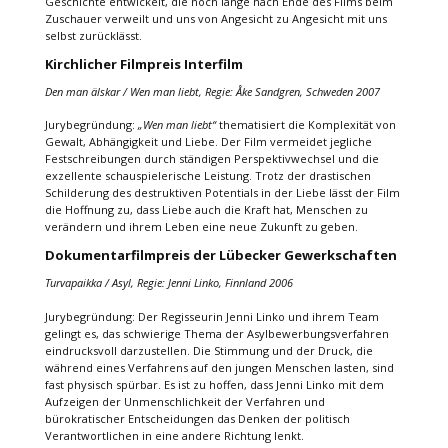
Geschichte entwickelt, die noch lange nach Ende des Films beim
Zuschauer verweilt und uns von Angesicht zu Angesicht mit uns
selbst zurücklässt.
Kirchlicher Filmpreis Interfilm
Den man älskar / Wen man liebt, Regie: Åke Sandgren, Schweden 2007
Jurybegründung:
„Wen man liebt“
thematisiert die Komplexität von
Gewalt, Abhängigkeit und Liebe. Der Film vermeidet jegliche
Festschreibungen durch ständigen Perspektivwechsel und die
exzellente schauspielerische Leistung. Trotz der drastischen
Schilderung des destruktiven Potentials in der Liebe lässt der Film
die Hoffnung zu, dass Liebe auch die Kraft hat, Menschen zu
verändern und ihrem Leben eine neue Zukunft zu geben.
Dokumentarfilmpreis der Lübecker Gewerkschaften
Turvapaikka / Asyl, Regie: Jenni Linko, Finnland 2006
Jurybegründung: Der Regisseurin Jenni Linko und ihrem Team
gelingt es, das schwierige Thema der Asylbewerbungsverfahren
eindrucksvoll darzustellen. Die Stimmung und der Druck, die
während eines Verfahrens auf den jungen Menschen lasten, sind
fast physisch spürbar. Es ist zu hoffen, dass Jenni Linko mit dem
Aufzeigen der Unmenschlichkeit der Verfahren und
bürokratischer Entscheidungen das Denken der politisch
Verantwortlichen in eine andere Richtung lenkt.