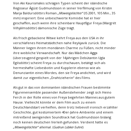
Von Aki Kaurismäkis schrägen Typen scheint der isländische
Regisseur Ágúst Gudmundsson in seiner Verfilmung von Kristin
Marja Baldursdóttirs Roman
„Möwengelächter“
(IS 2001, 105 Min., 35
mm) inspiriert. Eine unbeschwerte Komödie hat er hier
geschaffen, auch wenn ihre scheinbare Hauptfigur Freya (Margrét
Vilhjálmsdóttir) dämonische Züge trägt.
Als frisch gebackene Witwe kehrt Freya aus den USA in ihr
verschlafenes Heimatstädtchen nahe Reykjavik zurück. Die
Männer liegen ihrem mondänen Charme zu Füßen, nicht minder
ihre weibliche Verwandschaft. Nur das Mädchen Agga
(überzeugend gespielt von der 14jährigen Debütantin Ugla
Egilsdóttir) scheint Freya zu durchschauen, betätigt sich als
hermeshafte Liebesbotin und Kupplerin ebenso wie als
Denunziantin eines Mordes, den sie Freya andichtet, und wird
damit zur eigentlichen „Drahtzieherin“ des Films.
Als gut in das von dominanten isländischen Frauen bestimmte
Figurenensemble passender Außenstehender zeigt sich Heino
Ferch in der Rolle eines von Freya begehrten Mannes aus gutem
Hause. Vielleicht könnte er dem Film auch zu einem
Deutschlandstart verhelfen, denn trotz liebevoll ironisch erzählter
Geschichte, gut kostümiertem 40er-Jahre-Ambiente und einem
mitreißend swingenden Soundtrack hat Gudmundsson bislang
noch keinen deutschen Verleih gefunden. Verdient hätte es
„Möwengelächter“
allemal. (
Gudrun Lübker-Suhre
)