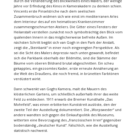
durch die Veränderung des Blickwinkels eines Malers, der wenige
Jahre vor Erfindung des Kinos in Kamerakadern zu denken schien.
Vincents erste Pinselstriche nach dem seelischen
Zusammenbruch widmen sich wie einst im mediterranen Arles
dem Interieur des auf ein heimatloses Krankenzimmer
zusammengeschnurrten Ateliers. Die Gitter eines Fensters der
Heilanstalt verstellen zunächst noch symbolträchtig den Blick vom
quälenden Innern in das möglicherweise befreite Außen. Im
nächsten Schritt begibt sich van Gogh in den Park der Anstalt,
zeigt die „Steinbank“ in einer noch eingeengten Perspektive. Als
sei die Sicht des Malers depressiv nach unten gewandt, befindet
sich die Parkbank oberhalb der Bildmitte, sind die Stämme der
Bäume vom oberen Bildrand brutal abgeschnitten. Ein scheu
gekapptes, ein gezoomtes Kader, erste erneute Annäherung an
die Welt des Draußens, die noch fremd, in brünetten Farbtönen
verdüstert wirkt.
Dann schwenkt van Goghs Kamera, malt die Mauern des
klösterlichen Gartens, um schließlich außerhalb ihrer das weite
Feld zu entdecken. 1911 erwarb die Bremer Kunsthalle „Das
Mohnfeld“, was einen erbitterten Kunststreit auslöste, den der
zweite Teil der Ausstellung dokumentiert. Die „Worpsweder“ und
andere wandten sich gegen die Einkaufspolitik des Museums,
witterten eine Bevorzugung des „französischen Irren“ gegenüber
bodenständig „deutscher Kunst“. Fälschlich, wie die Ausstellung
statistisch nachweist.