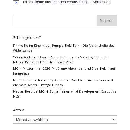
Es sind keine anstehenden Veranstaltungen vorhanden.
Hinweis
Schon gelesen?
Filmreihe im Kino in der Pumpe: Béla Tarr – Die Melancholie des
Widerstands
Young Audience Award: Schüler:innen aus MV vergeben den
letzten Preis des FiSH Filmfestival 2026
MOIN Mittsommer 2026: Mit Bruno Alexander und Sibel Kekilli auf
Kampnagel
Neue Kuratorin für Young Audience: Dascha Petuchow verstärkt
die Nordischen Filmtage Lübeck
Neu an Bord bei MOIN: Sonja Heinen wird Development Executive
NEST
Archiv
Archiv