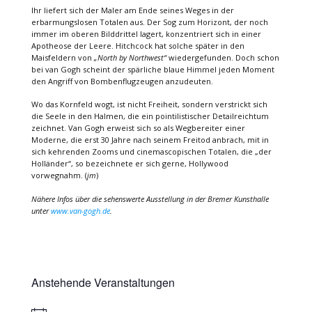
Ihr liefert sich der Maler am Ende seines Weges in der
erbarmungslosen Totalen aus. Der Sog zum Horizont, der noch
immer im oberen Bilddrittel lagert, konzentriert sich in einer
Apotheose der Leere. Hitchcock hat solche später in den
Maisfeldern von
„North by Northwest“
wiedergefunden. Doch schon
bei van Gogh scheint der spärliche blaue Himmel jeden Moment
den Angriff von Bombenflugzeugen anzudeuten.
Wo das Kornfeld wogt, ist nicht Freiheit, sondern verstrickt sich
die Seele in den Halmen, die ein pointilistischer Detailreichtum
zeichnet. Van Gogh erweist sich so als Wegbereiter einer
Moderne, die erst 30 Jahre nach seinem Freitod anbrach, mit in
sich kehrenden Zooms und cinemascopischen Totalen, die „der
Holländer“, so bezeichnete er sich gerne, Hollywood
vorwegnahm. (
jm
)
Nähere Infos über die sehenswerte Ausstellung in der Bremer Kunsthalle
unter
www.van-gogh.de
.
Anstehende Veranstaltungen