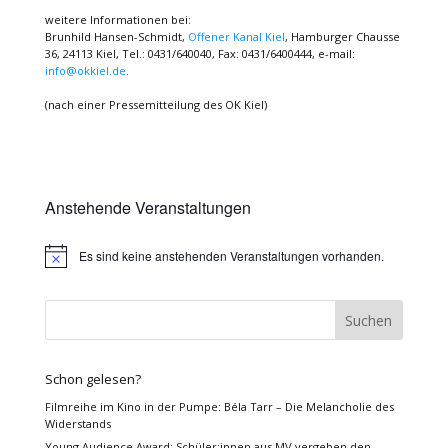
weitere Informationen bei:
Brunhild Hansen-Schmidt,
Offener Kanal Kiel
, Hamburger Chausse
36, 24113 Kiel, Tel.: 0431/640040, Fax: 0431/6400444, e-mail:
info@okkiel.de
.
(nach einer Pressemitteilung des OK Kiel)
Anstehende Veranstaltungen
Es sind keine anstehenden Veranstaltungen vorhanden.
Hinweis
Schon gelesen?
Filmreihe im Kino in der Pumpe: Béla Tarr – Die Melancholie des
Widerstands
Young Audience Award: Schüler:innen aus MV vergeben den