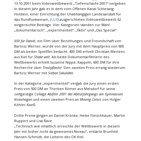
13.10.2001 beim Videowettbewerb „Tiefenschärfe 2001“ vergeben.
In diesem Jahr gab es in dem vom Offenen Kanal Schleswig-
Holstein, einer Einrichtung der Unabhängigen Landesanstalt für
das Rundfunkwesen, (
ULR
) ausgerichteten Videowettbewerb 62
eingereichte Beiträge. Vier Kategorien standen zur Wahl:
„dokumentarisch“, „experimentell“, „fiktiv“ und „Das Special“.
XXX für Daniel
, ein Film über Beziehungen und Freundschaft von
Bartosz Werner, wurde von der Jury mit dem Hauptpreis von 600
DM als bester Spielfilm bedacht. 400 DM erhielt Christian Mertens
aus Kiel für
Shake well
. Als beste Dokumentarfilmerin des
Wettbewerbs erhielt Suzanne Nippe, Kappeln, 600 DM für ihre
Recherche über
Trostpflaster
. Den zweiten Preis errang wiederum
Bartosz Werner mit
Sieben Sekunden
.
In der Kategorie „experimentell“ vergab die Jury einen ersten
Preis von 500 DM an Thorben Römer aus Melsdorf für seine
zeitgeistige Collage
Abifilm 2001 des Abiturjahrgangs am Gymnasium
Kronshagen
und einen zweiten Preis an
Moving Colors
von Holger
Köhler-Kaeß.
Dritte Preise gingen an Daniel Krönke, Heike Fleischhauer, Martin
Ruppert und Lisa Rave.
„Technisch wie inhaltlich erreichte der Wettbewerb in diesem
Jahr ein bisher nicht da gewesenes Niveau“, erklärte Brunhild
Hansen-Schmidt, die Leiterin des OK Kiel.