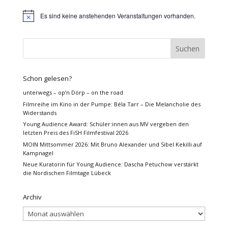
Es sind keine anstehenden Veranstaltungen vorhanden.
Hinweis
Schon gelesen?
unterwegs – op’n Dörp – on the road
Filmreihe im Kino in der Pumpe: Béla Tarr – Die Melancholie des
Widerstands
Young Audience Award: Schüler:innen aus MV vergeben den
letzten Preis des FiSH Filmfestival 2026
MOIN Mittsommer 2026: Mit Bruno Alexander und Sibel Kekilli auf
Kampnagel
Neue Kuratorin für Young Audience: Dascha Petuchow verstärkt
die Nordischen Filmtage Lübeck
Archiv
Archiv