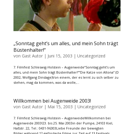
„Sonntag geht’s um alles, und mein Sohn trägt
Büstenhalter!“
von
Gast Autor
|
Juni 15, 2003
|
Uncategorized
7. Filmfest Schleswig-Holstein – Augenweide“Sonntag geht’s um
alles, und mein Sohn trägt Büstenhalter!““Die Katze von Altona“ (D
2002, Wolfgang Dinslage)Von einem, der es lernt zu sich selber zu
stehen, mag da kommen, was da wolle,...
Willkommen bei Augenweide 2003!
von
Gast Autor
|
Mai 15, 2003
|
Uncategorized
7. Filmfest Schleswig-Holstein – AugenweideWillkommen bei
Augenweide 2003!23. bis 25. Mai 2003in der Pumpe, 24103 Kiel,
Haßstr. 22, Tel.: 0431-96303Liebe Freunde der bewegten
Bilder,während 12 geförderte Filme zur Zeit auf 13 Festivals