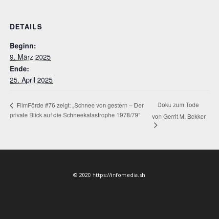
DETAILS
Beginn:
9. März 2025
Ende:
25. April 2025
Doku zum Tode
FilmFörde #76 zeigt: „Schnee von gestern – Der
private Blick auf die Schneekatastrophe 1978/79“
von Gerrit M. Bekker
© 2020 https://infomedia.sh