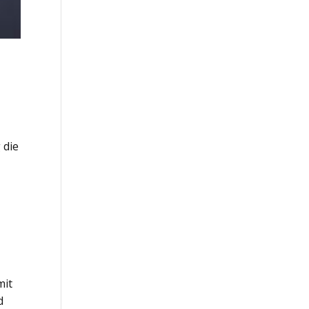
 die
mit
d