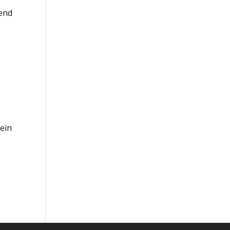
rend
ein