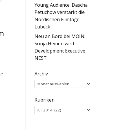
n“
Young Audience: Dascha
Petuchow verstärkt die
Nordischen Filmtage
Lübeck
em
Neu an Bord bei MOIN:
Sonja Heinen wird
Development Executive
NEST
Archiv
n“
Archiv
Rubriken
Rubriken