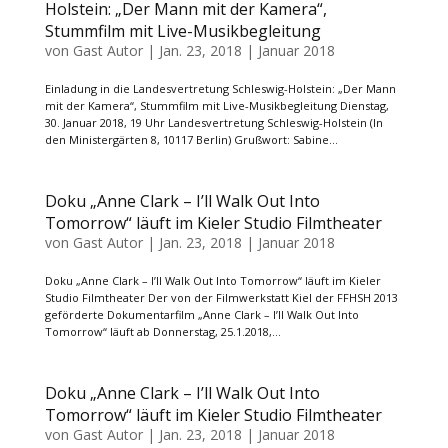
Holstein: „Der Mann mit der Kamera“,
Stummfilm mit Live-Musikbegleitung
von
Gast Autor
|
Jan. 23, 2018
|
Januar 2018
Einladung in die Landesvertretung Schleswig-Holstein: „Der Mann
mit der Kamera“, Stummfilm mit Live-Musikbegleitung Dienstag,
30. Januar 2018, 19 Uhr Landesvertretung Schleswig-Holstein (In
den Ministergärten 8, 10117 Berlin) Grußwort: Sabine...
Doku „Anne Clark – I’ll Walk Out Into
Tomorrow“ läuft im Kieler Studio Filmtheater
von
Gast Autor
|
Jan. 23, 2018
|
Januar 2018
Doku „Anne Clark – I’ll Walk Out Into Tomorrow“ läuft im Kieler
Studio Filmtheater Der von der Filmwerkstatt Kiel der FFHSH 2013
geförderte Dokumentarfilm „Anne Clark – I’ll Walk Out Into
Tomorrow“ läuft ab Donnerstag, 25.1.2018,...
Doku „Anne Clark – I’ll Walk Out Into
Tomorrow“ läuft im Kieler Studio Filmtheater
von
Gast Autor
|
Jan. 23, 2018
|
Januar 2018