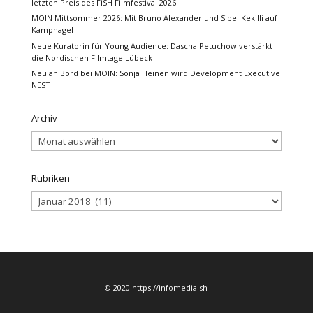
letzten Preis des FiSH Filmfestival 2026
MOIN Mittsommer 2026: Mit Bruno Alexander und Sibel Kekilli auf
Kampnagel
Neue Kuratorin für Young Audience: Dascha Petuchow verstärkt
die Nordischen Filmtage Lübeck
Neu an Bord bei MOIN: Sonja Heinen wird Development Executive
NEST
Archiv
Archiv
Rubriken
Rubriken
© 2020 https://infomedia.sh