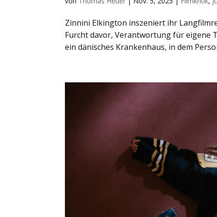
von
Thomas Heuer
|
Nov. 5, 2025
|
Filmkritik
,
J
Zinnini Elkington inszeniert ihr Langfil
Furcht davor, Verantwortung für eigene 
ein dänisches Krankenhaus, in dem Person