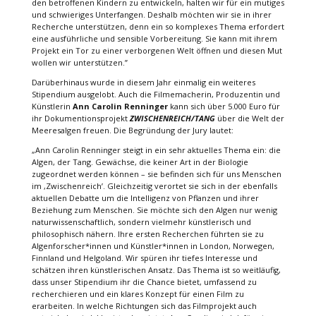
den betroffenen Kindern zu entwickeln, halten wir für ein mutiges
und schwieriges Unterfangen. Deshalb möchten wir sie in ihrer
Recherche unterstützen, denn ein so komplexes Thema erfordert
eine ausführliche und sensible Vorbereitung. Sie kann mit ihrem
Projekt ein Tor zu einer verborgenen Welt öffnen und diesen Mut
wollen wir unterstützen.”
Darüberhinaus wurde in diesem Jahr einmalig ein weiteres
Stipendium ausgelobt. Auch die Filmemacherin, Produzentin und
Künstlerin
Ann Carolin Renninger
kann sich über 5.000 Euro für
ihr Dokumentionsprojekt
ZWISCHENREICH/TANG
über die Welt der
Meeresalgen freuen. Die Begründung der Jury lautet:
„Ann Carolin Renninger steigt in ein sehr aktuelles Thema ein: die
Algen, der Tang. Gewächse, die keiner Art in der Biologie
zugeordnet werden können – sie befinden sich für uns Menschen
im ,Zwischenreich’. Gleichzeitig verortet sie sich in der ebenfalls
aktuellen Debatte um die Intelligenz von Pflanzen und ihrer
Beziehung zum Menschen. Sie möchte sich den Algen nur wenig
naturwissenschaftlich, sondern vielmehr künstlerisch und
philosophisch nähern. Ihre ersten Recherchen führten sie zu
Algenforscher*innen und Künstler*innen in London, Norwegen,
Finnland und Helgoland. Wir spüren ihr tiefes Interesse und
schätzen ihren künstlerischen Ansatz. Das Thema ist so weitläufig,
dass unser Stipendium ihr die Chance bietet, umfassend zu
recherchieren und ein klares Konzept für einen Film zu
erarbeiten. In welche Richtungen sich das Filmprojekt auch