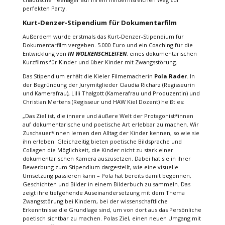
perfekten Party.
Kurt-Denzer-Stipendium für Dokumentarfilm
Außerdem wurde erstmals das Kurt-Denzer-Stipendium für
Dokumentarfilm vergeben. 5.000 Euro und ein Coaching für die
Entwicklung von
IN WOLKENSCHLEIFEN
, eines dokumentarischen
Kurzfilms für Kinder und über Kinder mit Zwangsstörung.
Das Stipendium erhält die Kieler Filmemacherin
Pola Rader
. In
der Begründung der Jurymitglieder Claudia Richarz (Regisseurin
und Kamerafrau), Lilli Thalgott (Kamerafrau und Produzentin) und
Christian Mertens (Regisseur und HAW Kiel Dozent) heißt es:
„Das Ziel ist, die innere und äußere Welt der Protagonist*innen
auf dokumentarische und poetische Art erlebbar zu machen. Wir
Zuschauer*innen lernen den Alltag der Kinder kennen, so wie sie
ihn erleben. Gleichzeitig bieten poetische Bildsprache und
Collagen die Möglichkeit, die Kinder nicht zu stark einer
dokumentarischen Kamera auszusetzen. Dabei hat sie in ihrer
Bewerbung zum Stipendium dargestellt, wie eine visuelle
Umsetzung passieren kann – Pola hat bereits damit begonnen,
Geschichten und Bilder in einem Bilderbuch zu sammeln. Das
zeigt ihre tiefgehende Auseinandersetzung mit dem Thema
Zwangsstörung bei Kindern, bei der wissenschaftliche
Erkenntnisse die Grundlage sind, um von dort aus das Persönliche
poetisch sichtbar zu machen. Polas Ziel, einen neuen Umgang mit