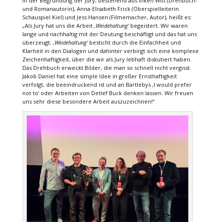
In der Begründung der Jury, bestehend aus Inken Witt (Drehbuch-
und Romanautorin), Anna-Elisabeth Frick (Oberspielleiterin
Schauspiel Kiel) und Jess Hansen (Filmemacher, Autor), heißt es:
„Als Jury hat uns die Arbeit
‚Weidehaltung‘
begeistert. Wir waren
lange und nachhaltig mit der Deutung beschäftigt und das hat uns
überzeugt.
‚Weidehaltung‘
besticht durch die Einfachheit und
Klarheit in den Dialogen und dahinter verbirgt sich eine komplexe
Zeichenhaftigkeit, über die wir als Jury lebhaft diskutiert haben.
Das Drehbuch erweckt Bilder, die man so schnell nicht vergisst.
Jakob Daniel hat eine simple Idee in großer Ernsthaftigkeit
verfolgt, die beeindruckend ist und an Bartlebys ,I would prefer
not to’ oder Arbeiten von Detlef Buck denken lassen. Wir freuen
uns sehr diese besondere Arbeit auszuzeichnen!“