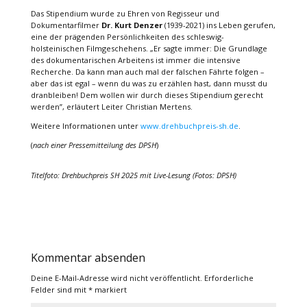
Das Stipendium wurde zu Ehren von Regisseur und
Dokumentarfilmer
Dr. Kurt Denzer
(1939-2021) ins Leben gerufen,
eine der prägenden Persönlichkeiten des schleswig-
holsteinischen Filmgeschehens. „Er sagte immer: Die Grundlage
des dokumentarischen Arbeitens ist immer die intensive
Recherche. Da kann man auch mal der falschen Fährte folgen –
aber das ist egal – wenn du was zu erzählen hast, dann musst du
dranbleiben! Dem wollen wir durch dieses Stipendium gerecht
werden”, erläutert Leiter Christian Mertens.
Weitere Informationen unter
www.drehbuchpreis-sh.de
.
(
nach einer Pressemitteilung des DPSH
)
Titelfoto: Drehbuchpreis SH 2025 mit Live-Lesung (Fotos: DPSH)
Kommentar absenden
Deine E-Mail-Adresse wird nicht veröffentlicht.
Erforderliche
Felder sind mit
*
markiert