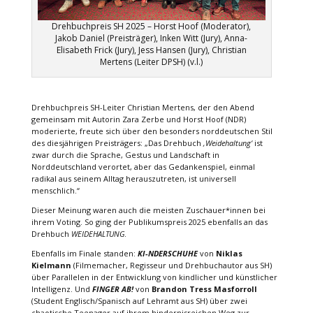
Drehbuchpreis SH 2025 – Horst Hoof (Moderator),
Jakob Daniel (Preisträger), Inken Witt (Jury), Anna-
Elisabeth Frick (Jury), Jess Hansen (Jury), Christian
Mertens (Leiter DPSH) (v.l.)
Drehbuchpreis SH-Leiter Christian Mertens, der den Abend
gemeinsam mit Autorin Zara Zerbe und Horst Hoof (NDR)
moderierte, freute sich über den besonders norddeutschen Stil
des diesjährigen Preisträgers: „Das Drehbuch
‚Weidehaltung‘
ist
zwar durch die Sprache, Gestus und Landschaft in
Norddeutschland verortet, aber das Gedankenspiel, einmal
radikal aus seinem Alltag herauszutreten, ist universell
menschlich.“
Dieser Meinung waren auch die meisten Zuschauer*innen bei
ihrem Voting. So ging der Publikumspreis 2025 ebenfalls an das
Drehbuch
WEIDEHALTUNG
.
Ebenfalls im Finale standen:
KI-NDERSCHUHE
von
Niklas
Kielmann
(Filmemacher, Regisseur und Drehbuchautor aus SH)
über Parallelen in der Entwicklung von kindlicher und künstlicher
Intelligenz. Und
FINGER AB!
von
Brandon Tress Masforroll
(Student Englisch/Spanisch auf Lehramt aus SH) über zwei
chaotische Teenager auf ihrem hindernisreichen Weg zur