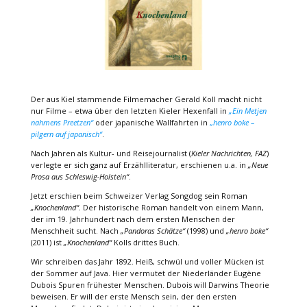
Der aus Kiel stammende Filmemacher Gerald Koll macht nicht
nur Filme – etwa über den letzten Kieler Hexenfall in
„
Ein Metjen
nahmens Preetzen“
oder japanische Wallfahrten in
„
henro boke –
pilgern auf japanisch“
.
Nach Jahren als Kultur- und Reisejournalist (
Kieler Nachrichten, FAZ
)
verlegte er sich ganz auf Erzählliteratur, erschienen u.a. in
„
Neue
Prosa aus Schleswig-Holstein“
.
Jetzt erschien beim Schweizer Verlag Songdog sein Roman
„
Knochenland“.
Der historische Roman handelt von einem Mann,
der im 19. Jahrhundert nach dem ersten Menschen der
Menschheit sucht. Nach
„
Pandoras Schätze“
(1998) und
„
henro boke“
(2011) ist
„
Knochenland“
Kolls drittes Buch.
Wir schreiben das Jahr 1892. Heiß, schwül und voller Mücken ist
der Sommer auf Java. Hier vermutet der Niederländer Eugène
Dubois Spuren frühester Menschen. Dubois will Darwins Theorie
beweisen. Er will der erste Mensch sein, der den ersten