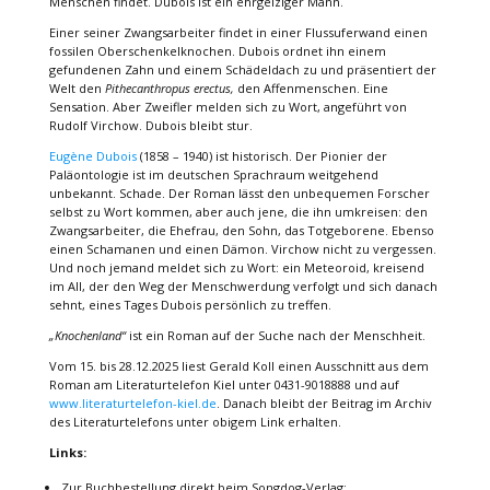
Menschen findet. Dubois ist ein ehrgeiziger Mann.
Einer seiner Zwangsarbeiter findet in einer Flussuferwand einen
fossilen Oberschenkelknochen. Dubois ordnet ihn einem
gefundenen Zahn und einem Schädeldach zu und präsentiert der
Welt den
Pithecanthropus erectus,
den Affenmenschen. Eine
Sensation. Aber Zweifler melden sich zu Wort, angeführt von
Rudolf Virchow. Dubois bleibt stur.
Eugène Dubois
(1858 – 1940) ist historisch. Der Pionier der
Paläontologie ist im deutschen Sprachraum weitgehend
unbekannt. Schade. Der Roman lässt den unbequemen Forscher
selbst zu Wort kommen, aber auch jene, die ihn umkreisen: den
Zwangsarbeiter, die Ehefrau, den Sohn, das Totgeborene. Ebenso
einen Schamanen und einen Dämon. Virchow nicht zu vergessen.
Und noch jemand meldet sich zu Wort: ein Meteoroid, kreisend
im All, der den Weg der Menschwerdung verfolgt und sich danach
sehnt, eines Tages Dubois persönlich zu treffen.
„
Knochenland“
ist ein Roman auf der Suche nach der Menschheit.
Vom 15. bis 28.12.2025 liest Gerald Koll einen Ausschnitt aus dem
Roman am Literaturtelefon Kiel unter 0431-9018888 und auf
www.literaturtelefon-kiel.de
. Danach bleibt der Beitrag im Archiv
des Literaturtelefons unter obigem Link erhalten.
Links:
Zur Buchbestellung direkt beim Songdog-Verlag: