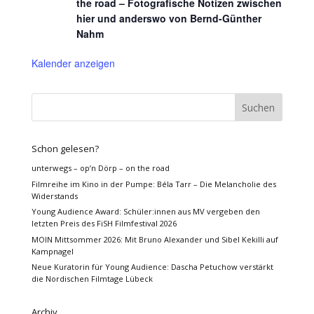
the road – Fotografische Notizen zwischen
hier und anderswo von Bernd-Günther
Nahm
Kalender anzeigen
Schon gelesen?
unterwegs – op’n Dörp – on the road
Filmreihe im Kino in der Pumpe: Béla Tarr – Die Melancholie des
Widerstands
Young Audience Award: Schüler:innen aus MV vergeben den
letzten Preis des FiSH Filmfestival 2026
MOIN Mittsommer 2026: Mit Bruno Alexander und Sibel Kekilli auf
Kampnagel
Neue Kuratorin für Young Audience: Dascha Petuchow verstärkt
die Nordischen Filmtage Lübeck
Archiv