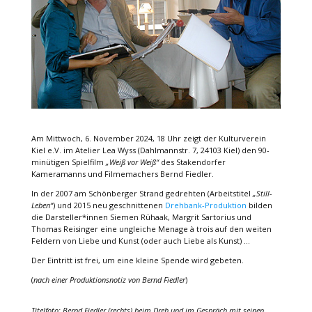
Am Mittwoch, 6. November 2024, 18 Uhr zeigt der Kulturverein
Kiel e.V. im Atelier Lea Wyss (Dahlmannstr. 7, 24103 Kiel) den 90-
minütigen Spielfilm
„Weiß vor Weiß“
des Stakendorfer
Kameramanns und Filmemachers Bernd Fiedler.
In der 2007 am Schönberger Strand gedrehten (Arbeitstitel
„Still-
Leben“
) und 2015 neu geschnittenen
Drehbank-Produktion
bilden
die Darsteller*innen Siemen Rühaak, Margrit Sartorius und
Thomas Reisinger eine ungleiche Menage à trois auf den weiten
Feldern von Liebe und Kunst (oder auch Liebe als Kunst) …
Der Eintritt ist frei, um eine kleine Spende wird gebeten.
(
nach einer Produktionsnotiz von Bernd Fiedler
)
Titelfoto: Bernd Fiedler (rechts) beim Dreh und im Gespräch mit seinen