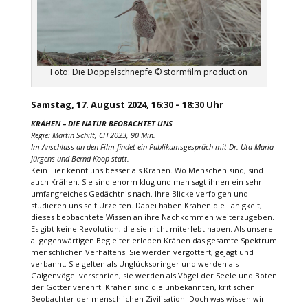
Foto: Die Doppelschnepfe © stormfilm production
Samstag, 17. August 2024, 16:30 – 18:30 Uhr
KRÄHEN –
DIE NATUR BEOBACHTET UNS
Regie: Martin Schilt, CH 2023, 90 Min.
Im Anschluss an den Film findet ein Publikumsgespräch mit Dr. Uta Maria
Jürgens und Bernd Koop statt.
Kein Tier kennt uns besser als Krähen. Wo Menschen sind, sind
auch Krähen. Sie sind enorm klug und man sagt ihnen ein sehr
umfangreiches Gedächtnis nach. Ihre Blicke verfolgen und
studieren uns seit Urzeiten. Dabei haben Krähen die Fähigkeit,
dieses beobachtete Wissen an ihre Nachkommen weiterzugeben.
Es gibt keine Revolution, die sie nicht miterlebt haben. Als unsere
allgegenwärtigen Begleiter erleben Krähen das gesamte Spektrum
menschlichen Verhaltens. Sie werden vergöttert, gejagt und
verbannt. Sie gelten als Unglücksbringer und werden als
Galgenvögel verschrien, sie werden als Vögel der Seele und Boten
der Götter verehrt. Krähen sind die unbekannten, kritischen
Beobachter der menschlichen Zivilisation. Doch was wissen wir