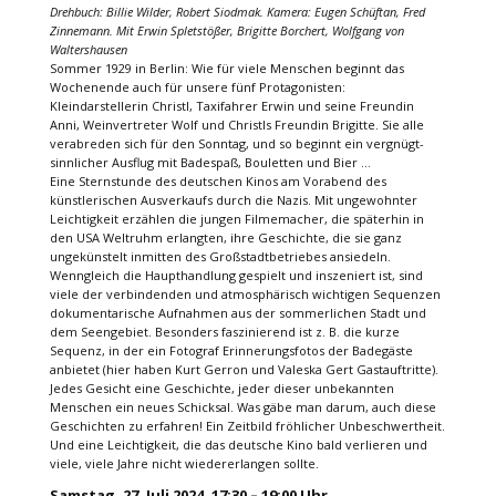
Drehbuch: Billie Wilder, Robert Siodmak. Kamera: Eugen Schüftan, Fred
Zinnemann. Mit Erwin Spletstößer, Brigitte Borchert, Wolfgang von
Waltershausen
Sommer 1929 in Berlin: Wie für viele Menschen beginnt das
Wochenende auch für unsere fünf Protagonisten:
Kleindarstellerin Christl, Taxifahrer Erwin und seine Freundin
Anni, Weinvertreter Wolf und Christls Freundin Brigitte. Sie alle
verabreden sich für den Sonntag, und so beginnt ein vergnügt-
sinnlicher Ausflug mit Badespaß, Bouletten und Bier …
Eine Sternstunde des deutschen Kinos am Vorabend des
künstlerischen Ausverkaufs durch die Nazis. Mit ungewohnter
Leichtigkeit erzählen die jungen Filmemacher, die späterhin in
den USA Weltruhm erlangten, ihre Geschichte, die sie ganz
ungekünstelt inmitten des Großstadtbetriebes ansiedeln.
Wenngleich die Haupthandlung gespielt und inszeniert ist, sind
viele der verbindenden und atmosphärisch wichtigen Sequenzen
dokumentarische Aufnahmen aus der sommerlichen Stadt und
dem Seengebiet. Besonders faszinierend ist z. B. die kurze
Sequenz, in der ein Fotograf Erinnerungsfotos der Badegäste
anbietet (hier haben Kurt Gerron und Valeska Gert Gastauftritte).
Jedes Gesicht eine Geschichte, jeder dieser unbekannten
Menschen ein neues Schicksal. Was gäbe man darum, auch diese
Geschichten zu erfahren! Ein Zeitbild fröhlicher Unbeschwertheit.
Und eine Leichtigkeit, die das deutsche Kino bald verlieren und
viele, viele Jahre nicht wiedererlangen sollte.
Samstag, 27. Juli 2024, 17:30 – 19:00 Uhr