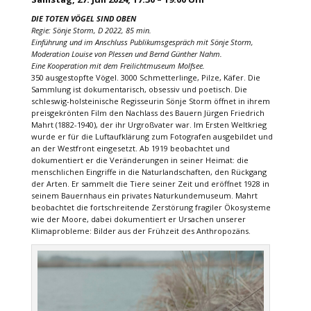
DIE TOTEN VÖGEL SIND OBEN
Regie: Sönje Storm, D 2022, 85 min.
Einführung und im Anschluss Publikumsgespräch mit Sönje Storm,
Moderation Louise von Plessen und Bernd Günther Nahm.
Eine Kooperation mit dem Freilichtmuseum Molfsee.
350 ausgestopfte Vögel. 3000 Schmetterlinge, Pilze, Käfer. Die
Sammlung ist dokumentarisch, obsessiv und poetisch. Die
schleswig-holsteinische Regisseurin Sönje Storm öffnet in ihrem
preisgekrönten Film den Nachlass des Bauern Jürgen Friedrich
Mahrt (1882-1940), der ihr Urgroßvater war. Im Ersten Weltkrieg
wurde er für die Luftaufklärung zum Fotografen ausgebildet und
an der Westfront eingesetzt. Ab 1919 beobachtet und
dokumentiert er die Veränderungen in seiner Heimat: die
menschlichen Eingriffe in die Naturlandschaften, den Rückgang
der Arten. Er sammelt die Tiere seiner Zeit und eröffnet 1928 in
seinem Bauernhaus ein privates Naturkundemuseum. Mahrt
beobachtet die fortschreitende Zerstörung fragiler Ökosysteme
wie der Moore, dabei dokumentiert er Ursachen unserer
Klimaprobleme: Bilder aus der Frühzeit des Anthropozäns.