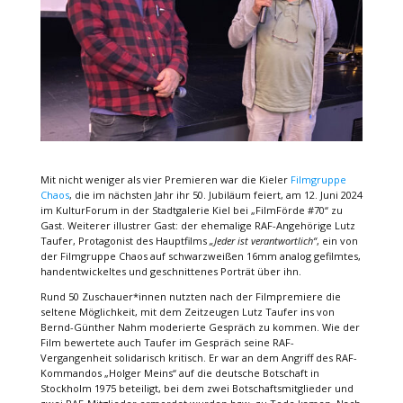
Mit nicht weniger als vier Premieren war die Kieler
Filmgruppe
Chaos
, die im nächsten Jahr ihr 50. Jubiläum feiert, am 12. Juni 2024
im KulturForum in der Stadtgalerie Kiel bei „FilmFörde #70“ zu
Gast. Weiterer illustrer Gast: der ehemalige RAF-Angehörige Lutz
Taufer, Protagonist des Hauptfilms
„Jeder ist verantwortlich“
, ein von
der Filmgruppe Chaos auf schwarzweißen 16mm analog gefilmtes,
handentwickeltes und geschnittenes Porträt über ihn.
Rund 50 Zuschauer*innen nutzten nach der Filmpremiere die
seltene Möglichkeit, mit dem Zeitzeugen Lutz Taufer ins von
Bernd-Günther Nahm moderierte Gespräch zu kommen. Wie der
Film bewertete auch Taufer im Gespräch seine RAF-
Vergangenheit solidarisch kritisch. Er war an dem Angriff des RAF-
Kommandos „Holger Meins“ auf die deutsche Botschaft in
Stockholm 1975 beteiligt, bei dem zwei Botschaftsmitglieder und