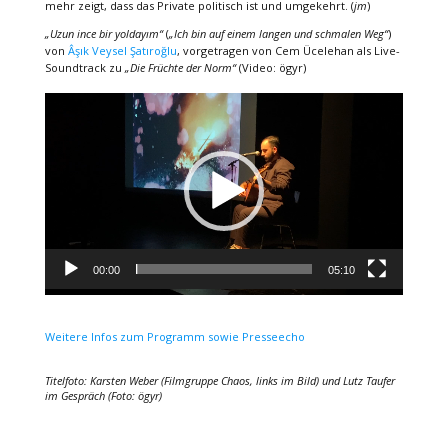
mehr zeigt, dass das Private politisch ist und umgekehrt. (
jm
)
„Uzun ince bir yoldayım“
(
„Ich bin auf einem langen und schmalen Weg“
)
von
Âşık Veysel Şatıroğlu
, vorgetragen von Cem Ücelehan als Live-
Soundtrack zu
„Die Früchte der Norm“
(Video: ögyr)
Video-
Player
00:00
05:10
Weitere Infos zum Programm sowie Presseecho
Titelfoto: Karsten Weber (Filmgruppe Chaos, links im Bild) und Lutz Taufer
im Gespräch (Foto: ögyr)