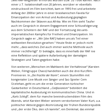
zwei RAF-Mitglieder ermordet wurden bzw. zu Tode kamen. Nach
einer z.T. Isolationshaft von 20 Jahren, worüber er ebenfalls
eindrucksvoll im Film berichtet, kam er 1995 frei und arbeitete
Anfang der 2000er Jahre in einer brasilianischen Favela für
Emanzipation der von Armut und Ausbeutung geplagten
Nachkommen der Sklaven aus Afrika. Wie im Film sieht Taufer
auch im Gespräch in diesem Engagement eine Schlussfolgerung
aus dem Scheitern der RAF und der Fortsetzung des anti-
imperialistischen Kampfes für Freiheit und Emanzipation. Im
Gespräch sagte er: „Wir [die RAF] haben uns als Teil einer
weltweiten Revolution gesehen.“ Heute finde er jedoch nicht
mehr, „dass welches Ziel auch immer welche Methode auch
immer rechtfertigt“. Er beklagte, dass es innerhalb der RAF nie
eine Reflektion und spätere Aufarbeitung der damaligen
Strategien und Taten gegeben habe.
Von weiteren „Menschen im Mahlwerk der Verhältnisse“ (Karsten
Weber, Filmgruppe Chaos) handelten auch die drei Kurzfilm-
Premieren. In
„Die Früchte der Norm“
, einem Stummfilm mit
kongenialer Live-Musik von Sänger und Saz-Spieler Cem
Ücelehan, geht es um die erste Generation türkischer
Gastarbeiter in Deutschland.
„Confusionism“
bebildert die
kapitalistische Ausbeutung im kommunistischen China. Und in
„Kurts Schluß
“, dem für manche beeindruckendsten Film des
Abends, setzt Karsten Weber seinem verstorbenen Vater Kurt, u.a.
politischer Aktivist gegen Atomrüstung der frühen Bundesrepublik
und „der erste Öko, den ich kannte“, ein Denkmal, das einmal