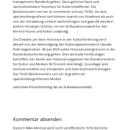
transparente Standards gelten. Dazu gehören faire und
nachvollziehbare Honorare für Kulturschaffende. Die
Basishonorare von ver.di orientieren sich am TVöD, sie sind
spartenübergreifend und können sowohl von Kreativen als auch
von der Verwaltung einfach nachvollzogen und geprüft werden“,
betont Christoph Schmitz, im ver.di-Bundesvorstand für den
Bereich Kunst und Kultur zuständig.
Die Debatte um faire Honorare in der Kulturförderung wird
aktuell von der Ankündigung der Kulturstaatsministerin Claudia
Roth angetrieben. Ab Juli 2024 sollen Honoraruntergrenzen in der
Bundeskulturförderung gelten. Dies wird alle Förderungen
betreffen, bei denen der Finanzierungsanteil des Bundesressorts
für Kultur und Medien 50 Prozent übersteigt, Grundlage sind
Honorarmodelle von Verbänden und Interessensvertretungen.
Die TVöD-Basishonorare von ver.di greifen als
spartenübergreifendes Modell.
(
nach einer Pressemitteilung des ver.di-Bundesvorstands
)
Kommentar absenden
Deine E-Mail-Adresse wird nicht veröffentlicht.
Erforderliche