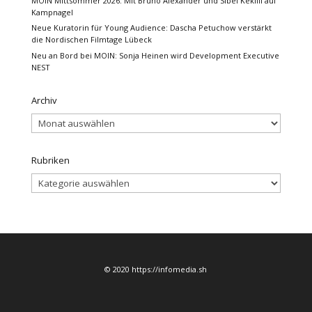
MOIN Mittsommer 2026: Mit Bruno Alexander und Sibel Kekilli auf
Kampnagel
Neue Kuratorin für Young Audience: Dascha Petuchow verstärkt
die Nordischen Filmtage Lübeck
Neu an Bord bei MOIN: Sonja Heinen wird Development Executive
NEST
Archiv
Archiv
Rubriken
Rubriken
© 2020 https://infomedia.sh