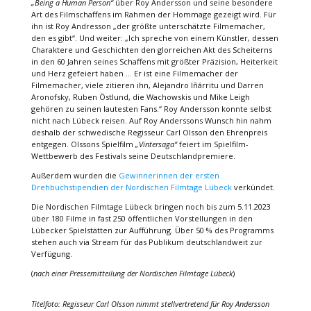
„Being a Human Person“
über Roy Andersson und seine besondere
Art des Filmschaffens im Rahmen der Hommage gezeigt wird. Für
ihn ist Roy Andresson „der größte unterschätzte Filmemacher,
den es gibt“. Und weiter: „Ich spreche von einem Künstler, dessen
Charaktere und Geschichten den glorreichen Akt des Scheiterns
in den 60 Jahren seines Schaffens mit größter Präzision, Heiterkeit
und Herz gefeiert haben … Er ist eine Filmemacher der
Filmemacher, viele zitieren ihn, Alejandro Iñárritu und Darren
Aronofsky, Ruben Östlund, die Wachowskis und Mike Leigh
gehören zu seinen lautesten Fans.“ Roy Andersson konnte selbst
nicht nach Lübeck reisen. Auf Roy Anderssons Wunsch hin nahm
deshalb der schwedische Regisseur Carl Olsson den Ehrenpreis
entgegen. Olssons Spielfilm
„Vintersaga“
feiert im Spielfilm-
Wettbewerb des Festivals seine Deutschlandpremiere.
Außerdem wurden die
Gewinnerinnen der ersten
Drehbuchstipendien der Nordischen Filmtage Lübeck
verkündet.
Die Nordischen Filmtage Lübeck bringen noch bis zum 5.11.2023
über 180 Filme in fast 250 öffentlichen Vorstellungen in den
Lübecker Spielstätten zur Aufführung. Über 50 % des Programms
stehen auch via Stream für das Publikum deutschlandweit zur
Verfügung.
(
nach einer Pressemitteilung der Nordischen Filmtage Lübeck
)
Titelfoto: Regisseur Carl Olsson nimmt stellvertretend für Roy Andersson