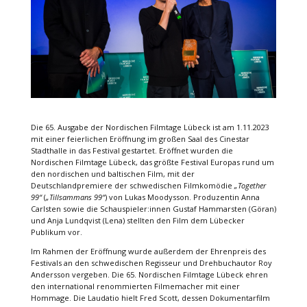
Die 65. Ausgabe der Nordischen Filmtage Lübeck ist am 1.11.2023
mit einer feierlichen Eröffnung im großen Saal des Cinestar
Stadthalle in das Festival gestartet. Eröffnet wurden die
Nordischen Filmtage Lübeck, das größte Festival Europas rund um
den nordischen und baltischen Film, mit der
Deutschlandpremiere der schwedischen Filmkomödie
„Together
99“
(
„Tillsammans 99“
) von Lukas Moodysson. Produzentin Anna
Carlsten sowie die Schauspieler:innen Gustaf Hammarsten (Göran)
und Anja Lundqvist (Lena) stellten den Film dem Lübecker
Publikum vor.
Im Rahmen der Eröffnung wurde außerdem der Ehrenpreis des
Festivals an den schwedischen Regisseur und Drehbuchautor Roy
Andersson vergeben. Die 65. Nordischen Filmtage Lübeck ehren
den international renommierten Filmemacher mit einer
Hommage. Die Laudatio hielt Fred Scott, dessen Dokumentarfilm