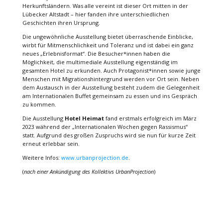
Herkunftsländern. Was alle vereint ist dieser Ort mitten in der
Lübecker Altstadt – hier fanden ihre unterschiedlichen
Geschichten ihren Ursprung.
Die ungewöhnliche Ausstellung bietet überraschende Einblicke,
wirbt für Mitmenschlichkeit und Toleranz und ist dabei ein ganz
neues „Erlebnisformat“. Die Besucher*innen haben die
Möglichkeit, die multimediale Ausstellung eigenständig im
gesamten Hotel zu erkunden. Auch Protagonist*innen sowie junge
Menschen mit Migrationshintergrund werden vor Ort sein. Neben
dem Austausch in der Ausstellung besteht zudem die Gelegenheit
am Internationalen Buffet gemeinsam zu essen und ins Gespräch
zu kommen.
Die Ausstellung
Hotel Heimat
fand erstmals erfolgreich im März
2023 während der „Internationalen Wochen gegen Rassismus“
statt. Aufgrund des großen Zuspruchs wird sie nun für kurze Zeit
erneut erlebbar sein.
Weitere Infos:
www.urbanprojection.de
.
(
nach einer Ankündigung des Kollektivs UrbanProjection
)