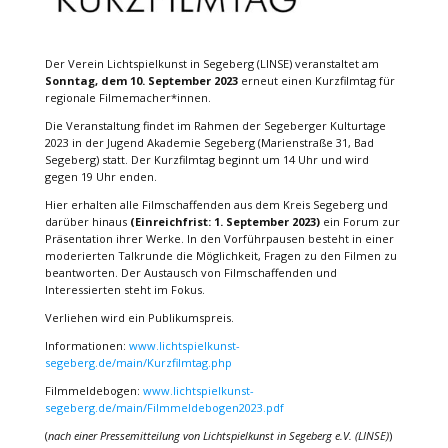
Der Verein Lichtspielkunst in Segeberg (LINSE) veranstaltet am
Sonntag, dem 10. September 2023
erneut einen Kurzfilmtag für
regionale Filmemacher*innen.
Die Veranstaltung findet im Rahmen der Segeberger Kulturtage
2023 in der Jugend Akademie Segeberg (Marienstraße 31, Bad
Segeberg) statt. Der Kurzfilmtag beginnt um 14 Uhr und wird
gegen 19 Uhr enden.
Hier erhalten alle Filmschaffenden aus dem Kreis Segeberg und
darüber hinaus
(Einreichfrist: 1. September 2023)
ein Forum zur
Präsentation ihrer Werke. In den Vorführpausen besteht in einer
moderierten Talkrunde die Möglichkeit, Fragen zu den Filmen zu
beantworten. Der Austausch von Filmschaffenden und
Interessierten steht im Fokus.
Verliehen wird ein Publikumspreis.
Informationen:
www.lichtspielkunst-
segeberg.de/main/Kurzfilmtag.php
Filmmeldebogen:
www.lichtspielkunst-
segeberg.de/main/Filmmeldebogen2023.pdf
(
nach einer Pressemitteilung von
Lichtspielkunst in Segeberg e.V. (LINSE)
)