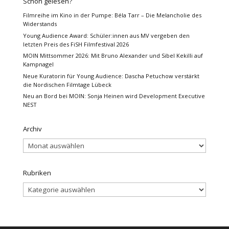
Schon gelesen?
Filmreihe im Kino in der Pumpe: Béla Tarr – Die Melancholie des
Widerstands
Young Audience Award: Schüler:innen aus MV vergeben den
letzten Preis des FiSH Filmfestival 2026
MOIN Mittsommer 2026: Mit Bruno Alexander und Sibel Kekilli auf
Kampnagel
Neue Kuratorin für Young Audience: Dascha Petuchow verstärkt
die Nordischen Filmtage Lübeck
Neu an Bord bei MOIN: Sonja Heinen wird Development Executive
NEST
Archiv
Archiv
Rubriken
Rubriken