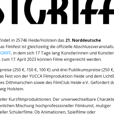
indet in 25746 Heide/Holstein das
21. Norddeutsche
Das Filmfest ist gleichzeitig die offizielle Abschlussveranstal
GRIFF
, in dem sich 17 Tage lang Künstlerinnen und Künstle
s zum 17. April 2023 können Filme eingereicht werden.
reise (250 €, 150 €, 100 €) und drei Publikumspreise (250 €
 das Fest von der YUCCA Filmproduktion Heide und dem LichtB
ses Dithmarschen sowie des FilmClub Heide e.V.. Gefördert d
ig Holstein.
ueller Kurzfilmproduktionen. Der unverwechselbare Charakt
hnlichen Mischung hochprofessioneller Filmkunst, mutiger
ler Schülerfilme. Ob Animationen, Spielfilme oder