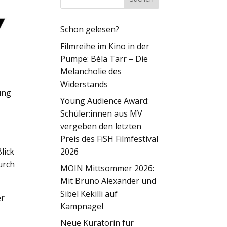
Schon gelesen?
Filmreihe im Kino in der
Pumpe: Béla Tarr – Die
Melancholie des
Widerstands
tung
Young Audience Award:
r
Schüler:innen aus MV
vergeben den letzten
,
Preis des FiSH Filmfestival
lick
2026
urch
MOIN Mittsommer 2026:
Mit Bruno Alexander und
Sibel Kekilli auf
er
Kampnagel
Neue Kuratorin für