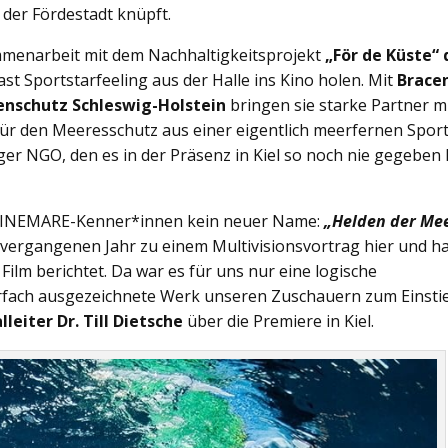
der Fördestadt knüpft.
mmenarbeit mit dem Nachhaltigkeitsprojekt
„För de Küste“ 
st Sportstarfeeling aus der Halle ins Kino holen. Mit
Brace
enschutz Schleswig-Holstein
bringen sie starke Partner m
 für den Meeresschutz aus einer eigentlich meerfernen Sport
 NGO, den es in der Präsenz in Kiel so noch nie gegeben 
 CINEMARE-Kenner*innen kein neuer Name:
„Helden der Me
vergangenen Jahr zu einem Multivisionsvortrag hier und h
Film berichtet. Da war es für uns nur eine logische
hrfach ausgezeichnete Werk unseren Zuschauern zum Einsti
lleiter Dr. Till Dietsche
über die Premiere in Kiel.