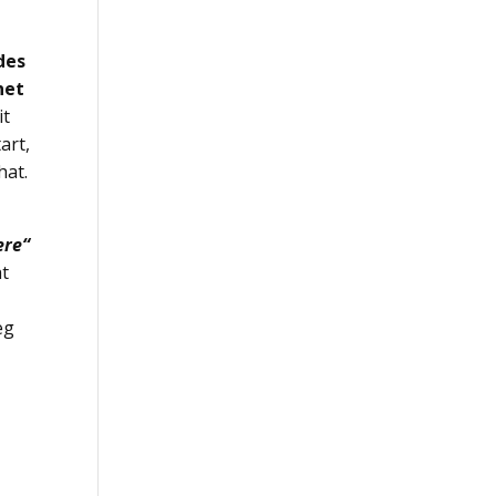
des
net
it
art,
hat.
ere“
at
eg