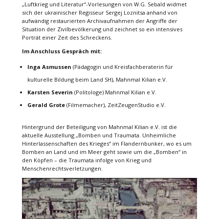
„Luftkrieg und Literatur“-Vorlesungen von W.G. Sebald widmet
sich der ukrainischer Regisseur Sergej Loznitsa anhand von
aufwändig restaurierten Archivaufnahmen der Angriffe der
Situation der Zivilbevölkerung und zeichnet so ein intensives
Porträt einer Zeit des Schreckens.
Im Anschluss Gespräch mit:
Inga Asmussen
(Pädagogin und Kreisfachberaterin für
kulturelle Bildung beim Land SH), Mahnmal Kilian e.V.
Karsten Severin
(Politologe) Mahnmal Kilian e.V.
Gerald Grote
(Filmemacher), ZeitZeugenStudio e.V.
Hintergrund der Beteiligung von Mahnmal Kilian e.V. ist die
aktuelle Ausstellung „Bomben und Traumata. Unheimliche
Hinterlassenschaften des Krieges“ im Flandernbunker, wo es um
Bomben an Land und im Meer geht sowie um die „Bomben“ in
den Köpfen – die Traumata infolge von Krieg und
Menschenrechtsverletzungen.